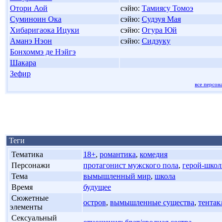
Отори Аой
сэйю:
Тамиясу Томоэ
Суминоин Ока
сэйю:
Судзуя Мая
Хибаригаока Ицуки
сэйю:
Огура Юй
Аманэ Нэон
сэйю:
Сидзуку
Бонхоммэ де Нэйгэ
Шакара
Зефир
все персон
Теги
'
Тематика
18+
,
романтика
,
комедия
'
Персонажи
протагонист мужского пола
,
герой-школ
'
Тема
вымышленный мир
,
школа
'
Время
будущее
'
Сюжетные
остров
,
вымышленные существа
,
тентак
элементы
'
Сексуальный