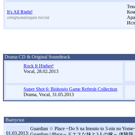
Тек
It's All Right!
Ком
открывающая песня
Ара
Исп
Drama CD & Original Soundtrack
Rock It Higher!
Vocal, 28.02.2013
Super Shot 6: Bishoujo Game Refresh Collection
Drama, Vocal, 31.05.2013
Выпуски
Guardian ☆ Place ~Do S na Imouto to 3-nin no Yome~ 
01.03.2013:
Guardian☆Place～ドエスな妹と3人の嫁～ 体験版