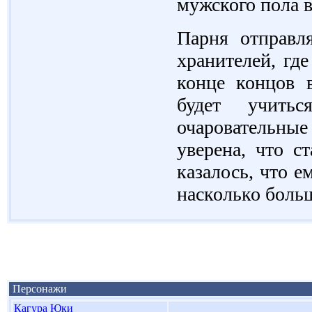
мужского пола в
Парня отправл
хранителей, гд
конце концов 
будет учить
очаровательны
уверена, что с
казалось, что е
насколько больш
Персонажи
Кагура Юки