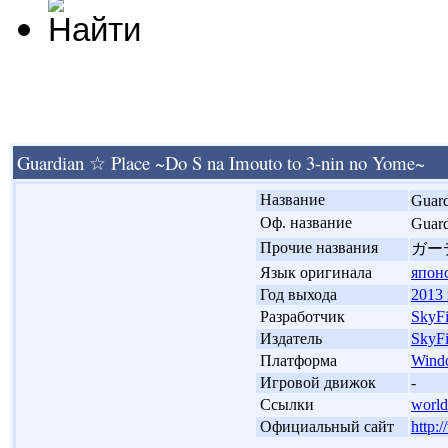
Guardian ☆ Place ~Do S na Imouto to 3-nin no Yome~
'
Название
Guard
'
Оф. название
Gua
'
Прочие названия
ガー
'
Язык оригинала
япон
'
Год выхода
2013 
'
Разработчик
SkyF
'
Издатель
SkyF
'
Платформа
Wind
'
Игровой движок
-
'
Ссылки
world
'
Официальный сайт
http: