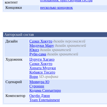
отношения: брат/сводная сестра
контент
'
Концовки
несколько концовок
Авторский состав
'
Дизайн
Саэки Хокуто
дизайн персонажей
Мидзуки Мару
дизайн хранителей
Юкиэ
дизайн хранителей
Руби-сама
дизайн хранителей
'
Художник
Цуруги Хаганэ
Саэки Хокуто
Хината Муцуки
Кобаяси Тисато
Вори
SD-графика
'
Сценарий
Миямура Ю
Суронин
Кодама Синъитиро
'
Композитор
Окубо Дзюн
Team Entertainment