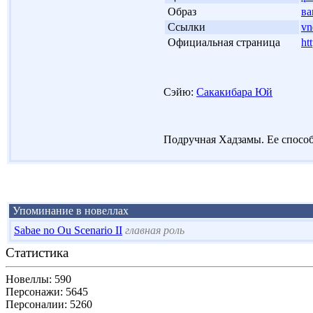
'
Образ
ва
'
Ссылки
vn
'
Официальная страница
ht
Сэйю:
Сакакибара Юй
Подручная Хадзамы. Ее способ
Упоминание в новеллах
Sabae no Ou Scenario II
главная роль
Статистика
Новеллы: 590
Персонажи: 5645
Персоналии: 5260