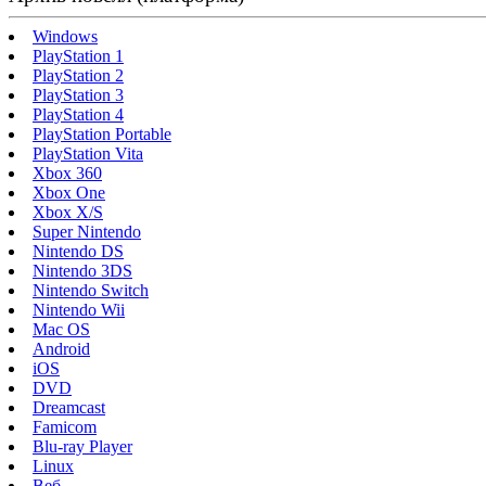
Windows
PlayStation 1
PlayStation 2
PlayStation 3
PlayStation 4
PlayStation Portable
PlayStation Vita
Xbox 360
Xbox One
Xbox X/S
Super Nintendo
Nintendo DS
Nintendo 3DS
Nintendo Switch
Nintendo Wii
Mac OS
Android
iOS
DVD
Dreamcast
Famicom
Blu-ray Player
Linux
Веб