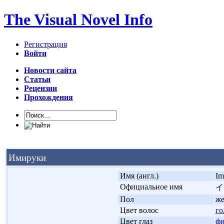
The Visual Novel Info
Регистрация
Войти
Новости сайта
Статьи
Рецензии
Прохождения
Имируки
'
Имя (англ.)
Im
'
Официальное имя
イ
'
Пол
ж
'
Цвет волос
го
'
Цвет глаз
фи