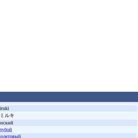
iruki
ミルキ
енский
лубой
олетовый