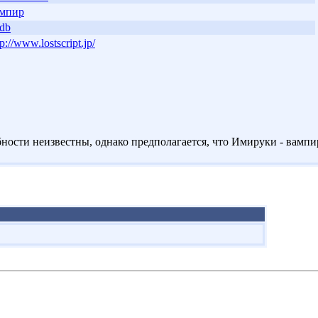
мпир
db
tp://www.lostscript.jp/
ности неизвестны, однако предполагается, что Имируки - вампи