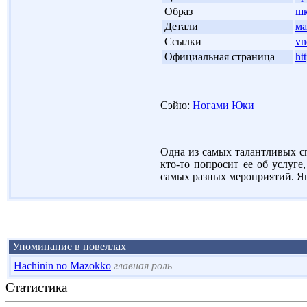
'
Образ
шк
'
Детали
ма
'
Ссылки
vn
'
Официальная страница
ht
Сэйю:
Ногами Юки
Одна из самых талантливых сп
кто-то попросит ее об услуг
самых разных мероприятий. Явл
Упоминание в новеллах
Hachinin no Mazokko
главная роль
Статистика