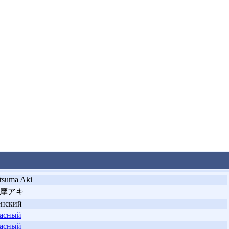
tsuma Aki
摩アキ
енский
асный
асный