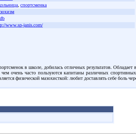
ольница
,
спортсменка
зохизм
db
tp://www.sp-janis.com/
ортсменок в школе, добилась отличных результатов. Обладает 
е, чем очень часто пользуются капитаны различных спортивны
яется физической мазохисткой: любит доставлять себе боль чер