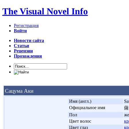
The Visual Novel Info
Регистрация
Войти
Новости сайта
Статьи
Рецензии
Прохождения
Сацума Аки
'
Имя (англ.)
Sa
'
Официальное имя
薩
'
Пол
ж
'
Цвет волос
кр
'
Цвет глаз
кр