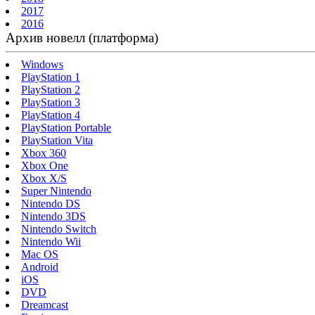
2017
2016
Архив новелл (платформа)
Windows
PlayStation 1
PlayStation 2
PlayStation 3
PlayStation 4
PlayStation Portable
PlayStation Vita
Xbox 360
Xbox One
Xbox X/S
Super Nintendo
Nintendo DS
Nintendo 3DS
Nintendo Switch
Nintendo Wii
Mac OS
Android
iOS
DVD
Dreamcast