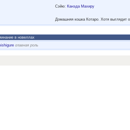
Сэйю:
Канэда Махиру
Домашняя кошка Котаро. Хотя выглядит о
инание в новеллах
ishigure
главная роль