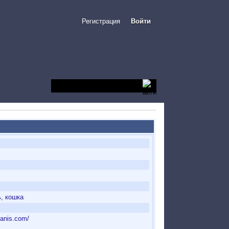
Регистрация
Войти
ь
,
кошка
janis.com/