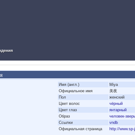
ual Novel Info
ждения
я
'
Имя (англ.)
Miya
'
Официальное имя
美夜
'
Пол
женский
'
Цвет волос
чёрный
'
Цвет глаз
янтарный
'
Образ
человек-звер
'
Ссылки
vndb
'
Официальная страница
http://www.sp-