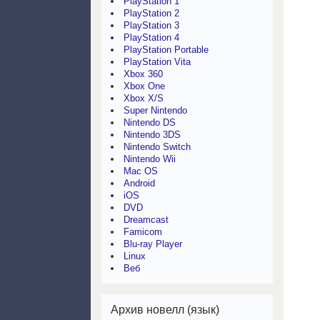
PlayStation 1
PlayStation 2
PlayStation 3
PlayStation 4
PlayStation Portable
PlayStation Vita
Xbox 360
Xbox One
Xbox X/S
Super Nintendo
Nintendo DS
Nintendo 3DS
Nintendo Switch
Nintendo Wii
Mac OS
Android
iOS
DVD
Dreamcast
Famicom
Blu-ray Player
Linux
Веб
Архив новелл (язык)