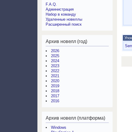
F.A.Q.
Администрация
Набор в команду
Удаленные новеллы
Расширенный поиск
Упом
Архив новелл (год)
Sem
2026
2025
2024
2023
2022
2021
2020
2019
2018
2017
2016
Архив новелл (платформа)
Windows