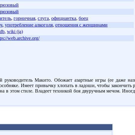
ирюзовый
ирюзовый
итель
,
горничная
,
слуга
,
официантка
,
боец
ч
,
употребление алкоголя
,
отношения с женщинами
db
,
wiki (ja)
tps://web.archive.org/
й руководитель Макито. Обожает азартные игры (ее даже наз
 особняке. Имеет привычку хлопать в ладоши, чтобы закончить р
а в этом стиле. Владеет техникой боя двуручным мечом. Иногд