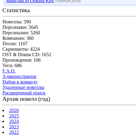
Maid-san to Ookina Ken
главная роль
Статистика
Новеллы: 590
Персонажи: 5645
Персоналии: 5260
Компании: 360
Песни: 1107
Скриншоты: 4224
OST & Drama CD: 1652
Прохождения: 106
Теги: 686
F.A.Q.
Администрация
Набор в команду
Удаленные новеллы
Расширенный поиск
Архив новелл (год)
2026
2025
2024
2023
2022