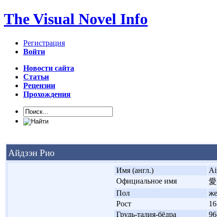
The Visual Novel Info
Регистрация
Войти
Новости сайта
Статьи
Рецензии
Прохождения
Айдзэн Рио
'
Имя (англ.)
Ai
'
Официальное имя
愛
'
Пол
ж
'
Рост
16
'
Грудь-талия-бёдра
96