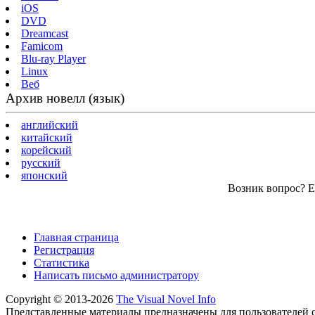
iOS
DVD
Dreamcast
Famicom
Blu-ray Player
Linux
Веб
Архив новелл (язык)
английский
китайский
корейский
русский
японский
Возник вопрос? Ес
Главная страница
Регистрация
Статистика
Написать письмо администратору
Copyright © 2013-2026
The Visual Novel Info
Представленные материалы предназначены для пользователей с