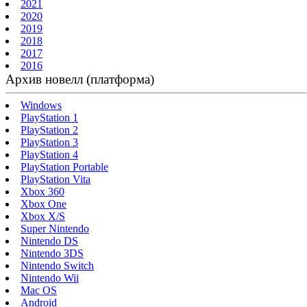
2021
2020
2019
2018
2017
2016
Архив новелл (платформа)
Windows
PlayStation 1
PlayStation 2
PlayStation 3
PlayStation 4
PlayStation Portable
PlayStation Vita
Xbox 360
Xbox One
Xbox X/S
Super Nintendo
Nintendo DS
Nintendo 3DS
Nintendo Switch
Nintendo Wii
Mac OS
Android