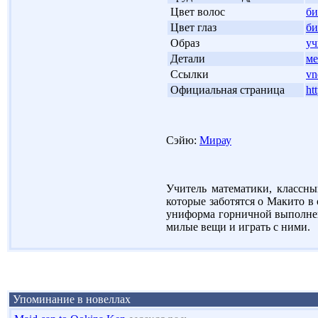
'
Цвет волос
б
'
Цвет глаз
б
'
Образ
уч
'
Детали
ме
'
Ссылки
vn
'
Официальная страница
ht
Сэйю:
Мирау
Учитель математики, классны
которые заботятся о Макито в
униформа горничной выполнен
милые вещи и играть с ними.
Упоминание в новеллах