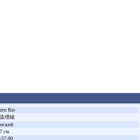
zen Rio
染理緒
енский
7 см.
-57-90