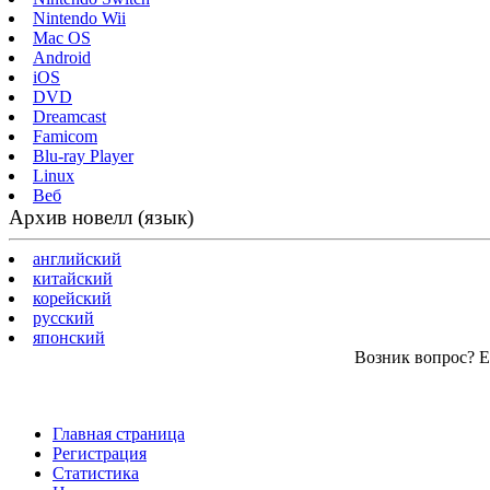
Nintendo Wii
Mac OS
Android
iOS
DVD
Dreamcast
Famicom
Blu-ray Player
Linux
Веб
Архив новелл (язык)
английский
китайский
корейский
русский
японский
Возник вопрос? Ес
Главная страница
Регистрация
Статистика