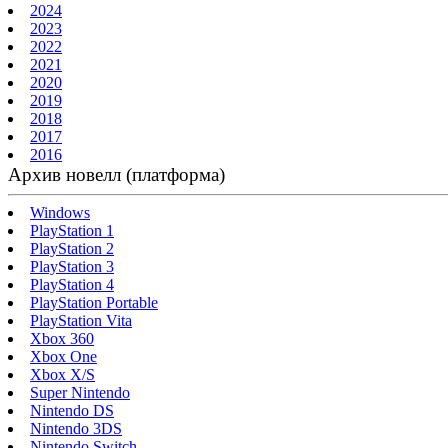
2024
2023
2022
2021
2020
2019
2018
2017
2016
Архив новелл (платформа)
Windows
PlayStation 1
PlayStation 2
PlayStation 3
PlayStation 4
PlayStation Portable
PlayStation Vita
Xbox 360
Xbox One
Xbox X/S
Super Nintendo
Nintendo DS
Nintendo 3DS
Nintendo Switch