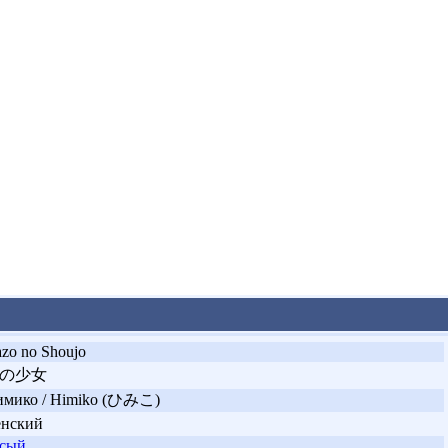
zo no Shoujo
の少女
мико / Himiko (ひみこ)
енский
усый