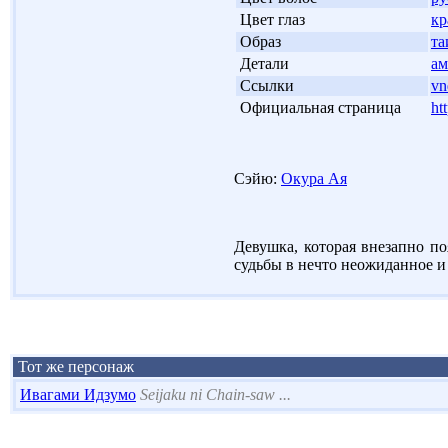
'
Цвет глаз
кр
'
Образ
та
'
Детали
ам
'
Ссылки
vn
'
Официальная страница
ht
Сэйю:
Окура Ая
Девушка, которая внезапно по
судьбы в нечто неожиданное и
Тот же персонаж
Ивагами Идзумо
Seijaku ni Chain-saw ...