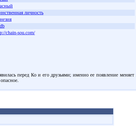
асный
инственная личность
незия
db
tp://chain-sou.com/
явилась перед Ко и его друзьями; именно ее появление меняет
 опасное.