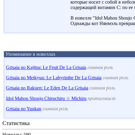
которые носит с собой в небо
содержащий витамин С: по ее 
В новелле "Idol Mahou Shoujo C
Однажды кот Нянмэль превраща
Упоминание в новеллах
Grisaia no Kajitsu: Le Fruit De La Grisaia
главная роль
Grisaia no Meikyuu: Le Labyrinthe De La Grisaia
главная роль
Grisaia no Rakuen: Le Eden De La Grisaia
главная роль
Idol Mahou Shoujo Chiruchiru ☆ Michiru
протагонист
Grisaia no Yuukan
главная роль
Статистика
Новеллы: 590