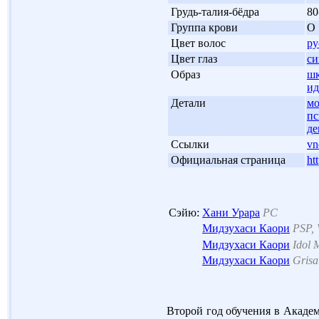
'
Грудь-талия-бёдра
80
'
Группа крови
О
'
Цвет волос
р
'
Цвет глаз
с
'
Образ
шк
ид
'
Детали
мо
пс
де
'
Ссылки
vn
'
Официальная страница
ht
Сэйю:
Хани Урара
PC
Мидзухаси Каори
PSP, 
Мидзухаси Каори
Idol 
Мидзухаси Каори
Grisa
Второй год обучения в Академ