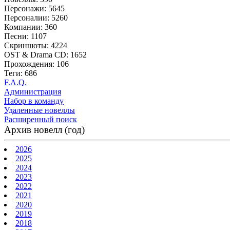
Персонажи: 5645
Персоналии: 5260
Компании: 360
Песни: 1107
Скриншоты: 4224
OST & Drama CD: 1652
Прохождения: 106
Теги: 686
F.A.Q.
Администрация
Набор в команду
Удаленные новеллы
Расширенный поиск
Архив новелл (год)
2026
2025
2024
2023
2022
2021
2020
2019
2018