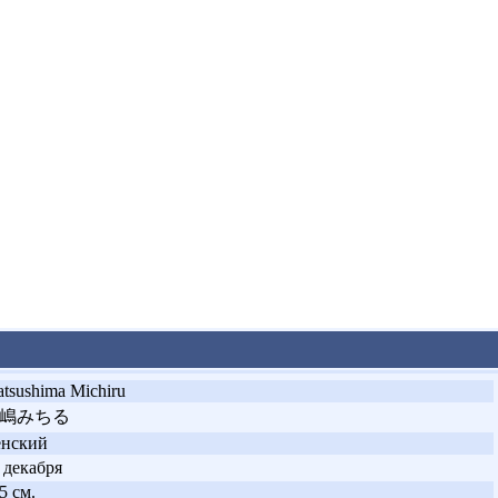
tsushima Michiru
嶋みちる
енский
 декабря
5 см.