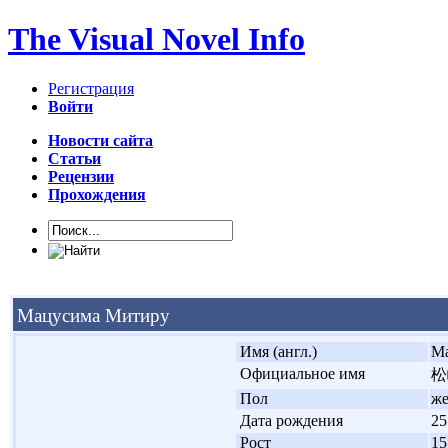
The Visual Novel Info
Регистрация
Войти
Новости сайта
Статьи
Рецензии
Прохождения
Мацусима Митиру
'
Имя (англ.)
Ma
'
Официальное имя
松
'
Пол
ж
'
Дата рождения
25
'
Рост
15