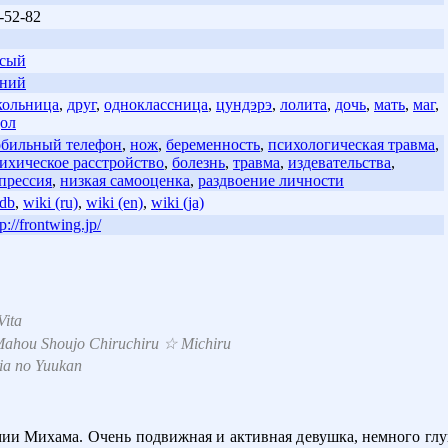
-52-82
усый
иний
ольница
,
друг
,
одноклассница
,
цундэрэ
,
лолита
,
дочь
,
мать
,
маг
,
ол
бильный телефон
,
нож
,
беременность
,
психологическая травма
,
ихическое расстройство
,
болезнь
,
травма
,
издевательства
,
прессия
,
низкая самооценка
,
раздвоение личности
db
,
wiki (ru)
,
wiki (en)
,
wiki (ja)
tp://frontwing.jp/
Vita
Mahou Shoujo Chiruchiru ☆ Michiru
ia no Yuukan
ии Михама. Очень подвижная и активная девушка, немного глупо