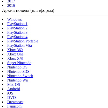
2017
2016
Архив новелл (платформа)
Windows
PlayStation 1
PlayStation 2
PlayStation 3
PlayStation 4
PlayStation Portable
PlayStation Vita
Xbox 360
Xbox One
Xbox X/S
Super Nintendo
Nintendo DS
Nintendo 3DS
Nintendo Switch
Nintendo Wii
Mac OS
Android
iOS
DVD
Dreamcast
Famicom