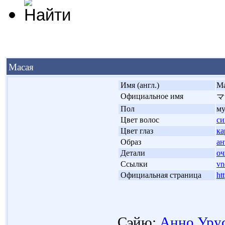
Масая
'
Имя (англ.)
Ma
'
Официальное имя
マ
'
Пол
м
'
Цвет волос
с
'
Цвет глаз
ка
'
Образ
ан
'
Детали
оч
'
Ссылки
vn
'
Официальная страница
ht
Сэйю:
Анно Уру