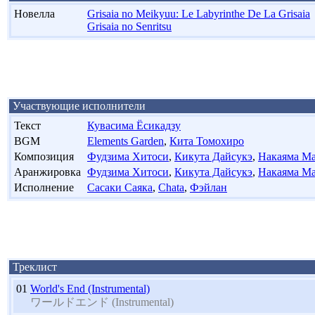
Новелла
Grisaia no Meikyuu: Le Labyrinthe De La Grisaia
Grisaia no Senritsu
Участвующие исполнители
Текст
Кувасима Ёсикадзу
BGM
Elements Garden
,
Кита Томохиро
Композиция
Фудзима Хитоси
,
Кикута Дайсукэ
,
Накаяма Ма
Аранжировка
Фудзима Хитоси
,
Кикута Дайсукэ
,
Накаяма Ма
Исполнение
Сасаки Саяка
,
Chata
,
Фэйлан
Треклист
01
World's End (Instrumental)
ワールドエンド (Instrumental)