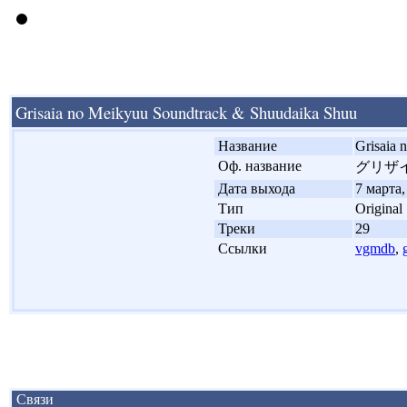
Grisaia no Meikyuu Soundtrack & Shuudaika Shuu
'
Название
Grisaia 
'
Оф. название
グリザ
'
Дата выхода
7 марта,
'
Тип
Original
'
Треки
29
'
Ссылки
vgmdb
,
Связи