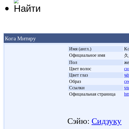
Кога Митиру
'
Имя (англ.)
Ko
'
Официальное имя
久
'
Пол
ж
'
Цвет волос
с
'
Цвет глаз
ч
'
Образ
се
'
Ссылки
vn
'
Официальная страница
ht
Сэйю:
Сидзуку