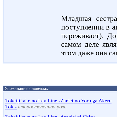
Младшая сестр
поступлении в а
переживает). До
самом деле явля
этом даже она са
Упоминание в новеллах
Tokeijikake no Ley Line -Zan'ei no Yoru ga Akeru
Toki-
второстепенная роль
Tokeijikake no Ley Line -Asagiri ni Chiru