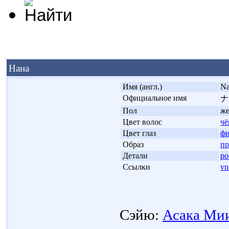
Нана
'
Имя (англ.)
Na
'
Официальное имя
ナ
'
Пол
ж
'
Цвет волос
ч
'
Цвет глаз
фи
'
Образ
пр
'
Детали
ро
'
Ссылки
vn
Сэйю:
Асака Ми