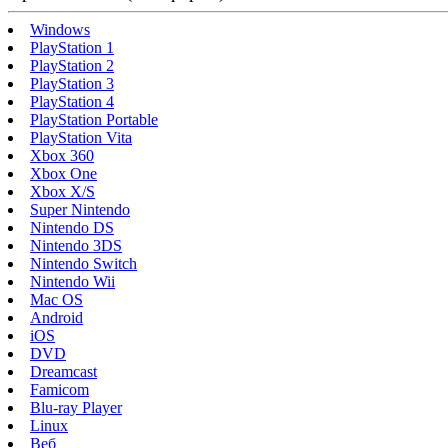
Windows
PlayStation 1
PlayStation 2
PlayStation 3
PlayStation 4
PlayStation Portable
PlayStation Vita
Xbox 360
Xbox One
Xbox X/S
Super Nintendo
Nintendo DS
Nintendo 3DS
Nintendo Switch
Nintendo Wii
Mac OS
Android
iOS
DVD
Dreamcast
Famicom
Blu-ray Player
Linux
Веб