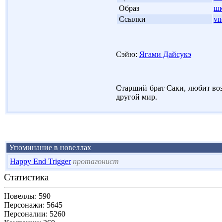
'
Образ
шк
'
Ссылки
vn
Сэйю:
Ягами Дайсукэ
Старший брат Саки, любит воз
другой мир.
Упоминание в новеллах
Happy End Trigger
протагонист
Статистика
Новеллы: 590
Персонажи: 5645
Персоналии: 5260