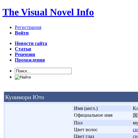
The Visual Novel Info
Регистрация
Войти
Новости сайта
Статьи
Рецензии
Прохождения
Кунимори Юто
'
Имя (англ.)
Ku
'
Официальное имя
国
'
Пол
м
'
Цвет волос
с
'
Цвет глаз
с