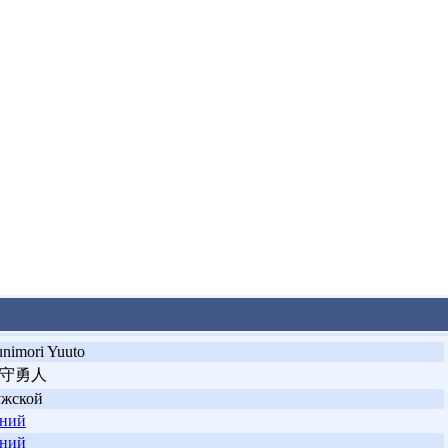
nimori Yuuto
守勇人
ужской
иний
иний