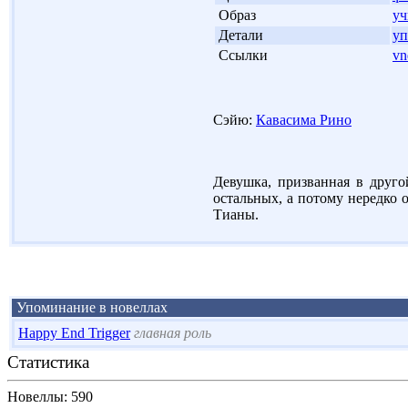
'
Образ
уч
'
Детали
уп
'
Ссылки
vn
Сэйю:
Кавасима Рино
Девушка, призванная в друго
остальных, а потому нередко о
Тианы.
Упоминание в новеллах
Happy End Trigger
главная роль
Статистика
Новеллы: 590