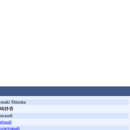
asaki Shizuka
崎静香
енский
лёный
олетовый