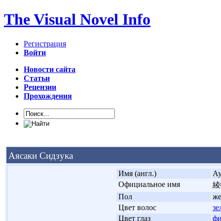
The Visual Novel Info
Регистрация
Войти
Новости сайта
Статьи
Рецензии
Прохождения
Аясаки Сидзука
'
Имя (англ.)
Ay
'
Официальное имя
綾
'
Пол
ж
'
Цвет волос
зе
'
Цвет глаз
фи