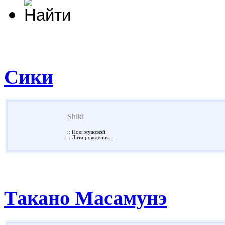
Сики
Shiki
:: Пол: мужской
:: Дата рождения: -
Такано Масамунэ