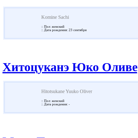
Komine Sachi
:: Пол: женский
:: Дата рождения: 23 сентября
Хитоцуканэ Юко Оливе
Hitotsukane Yuuko Oliver
:: Пол: женский
:: Дата рождения: -