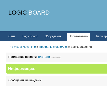
LOGIC
BOARD
Сайт
LogicBoard
Обсуждения
Пользователи
Регист
The Visual Novel Info
»
Профиль: mujejoAllef
» Все сообщения
Последние новости:
платежи
(закрыть)
Информация.
Сообщения не найдены.