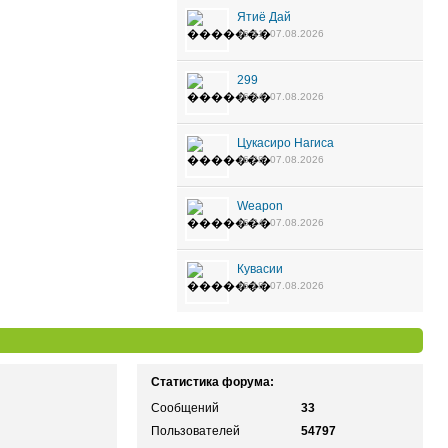
Ятиё Дай
16:41, 07.08.2026
299
16:34, 07.08.2026
Цукасиро Нагиса
16:28, 07.08.2026
Weapon
16:24, 07.08.2026
Кувасии
16:18, 07.08.2026
Статистика форума:
Сообщений
33
Пользователей
54797