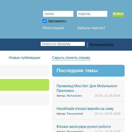
Войти
Запомнить
Регистрация
Забыли пароль?
Пользователи
Новые публикации
Скрыть панель справа
Последние темы
Промокод Мостбет Для Мобильного
Приложен...
Автор:
RichardJes
20:52, 21.05.2026
Handmade в'язані вироби на зиму
Автор:
Ferumertrief
20:12, 18.05.2026
В'язані аксесуари ручної роботи
Автор:
Ferumertrief
17:12, 18.05.2026