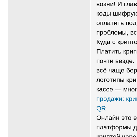
возни! И гла
коды шифрую
оплатить под
проблемы, вс
Куда с крипт
Платить кри
почти везде.
всё чаще бер
логотипы кри
кассе — мног
продажи: кри
QR
Онлайн это 
платформы д
криптой чере