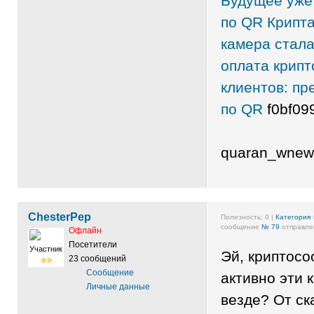
Будущее уже 
по QR
Крипта
камера стал
оплата крипт
клиентов: пр
по QR
f0bf09
quaran_wnew
ChesterPep
Полезность:
0
|
Категория
сообщение
№ 79
отправлен
Офлайн
Посетители
Участник
Эй, криптосо
23 сообщений
Сообщение
активно эти 
Личные данные
везде? От с