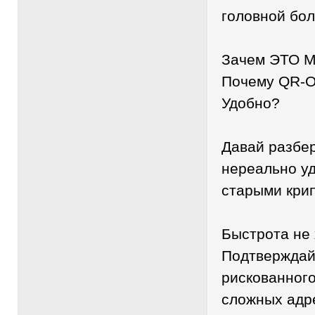
головной бол
Зачем ЭТО М
Почему QR-О
Удобно?
Давай разбе
нереально у
старыми кри
Быстрота не 
Подтверждай 
рискованног
сложных адр