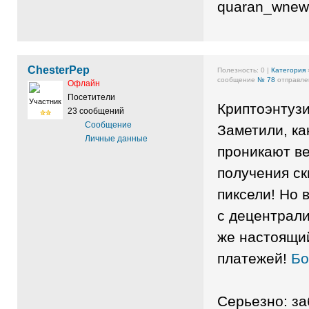
quaran_wnew
ChesterPep
Полезность:
0
|
Категория
сообщение
№ 78
отправлен
Офлайн
Посетители
Участник
Криптоэнтузи
23 сообщений
Сообщение
Заметили, ка
Личные данные
проникают ве
получения ски
пиксели! Но 
с децентрал
же настоящи
платежей!
Бо
Серьезно: за