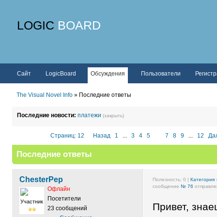
LOGIC
BOARD
Сайт
LogicBoard
Обсуждения
Пользователи
Регист
The Visual Novel Info
» Последние ответы
Последние новости:
платежи
(закрыть)
Страниц: 12
Назад
1
...
3
4
5
6
7
8
9
...
12
Да
Последние ответы
ChesterPep
Полезность:
0
|
Категория
сообщение
№ 76
отправлен
Офлайн
Посетители
Участник
Привет, знае
23 сообщений