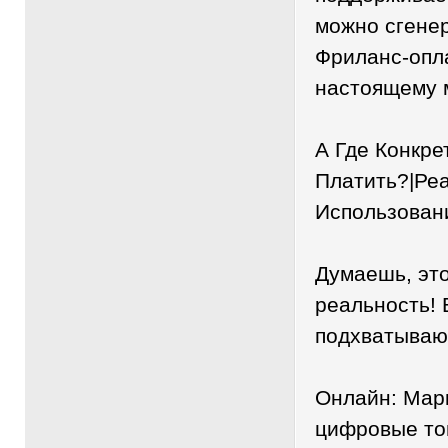
можно сгенер
Фриланс-опла
настоящему 
А Где Конкре
Платить?|Ре
Использован
Думаешь, это
реальность! 
подхватывают
Онлайн: Мар
цифровые то