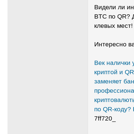
Видели ли ин
BTC по QR? 
клевых мест!
Интересно в
Век налички
криптой и QR
заменяет бан
профессиона
криптовалют
по QR-коду?
7ff720_