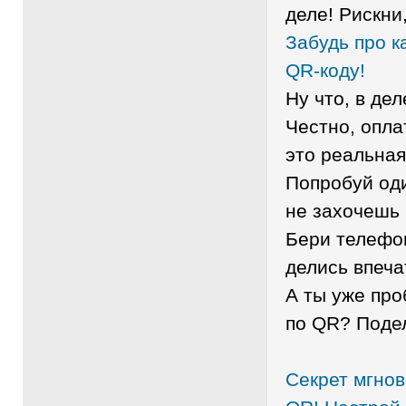
деле! Рискни
Забудь про к
QR-коду!
Ну что, в дел
Честно, опла
это реальная
Попробуй оди
не захочешь 
Бери телефо
делись впеча
А ты уже про
по QR? Подел
Секрет мгно