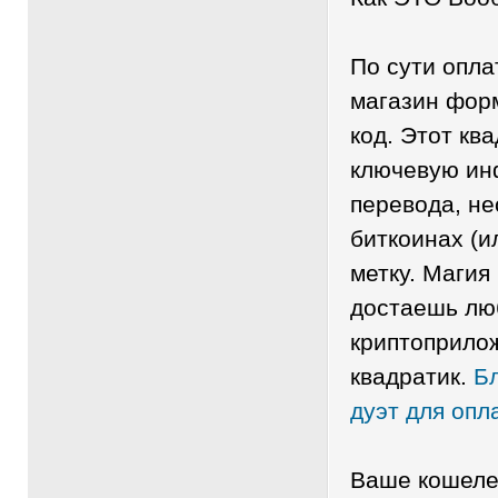
По сути опла
магазин фор
код. Этот кв
ключевую ин
перевода, н
биткоинах (ил
метку. Магия
достаешь л
криптоприло
квадратик.
Б
дуэт для опл
Ваше кошелек