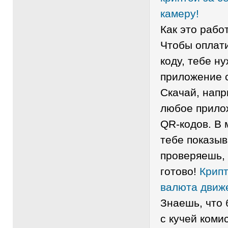
камеру!
Как это рабо
Чтобы оплати
коду, тебе н
приложение 
Скачай, напри
любое прилож
QR-кодов. В 
тебе показыв
проверяешь,
готово!
Крипт
валюта движ
Знаешь, что 
с кучей коми