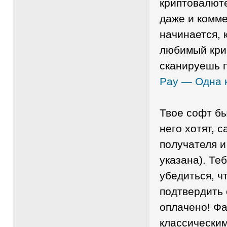
криптовалюте
даже и комм
начинается, 
любимый кри
сканируешь 
Pay — Одна 
Твое софт бы
него хотят, 
получателя и
указана). Те
убедиться, ч
подтвердить 
оплачено! Фа
классически