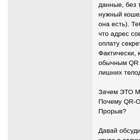
данные, без 
нужный кошел
она есть). Т
что адрес со
оплату секре
Фактически, 
обычным QR 
лишних тело
Зачем ЭТО М
Почему QR-О
Прорыв?
Давай обсуди