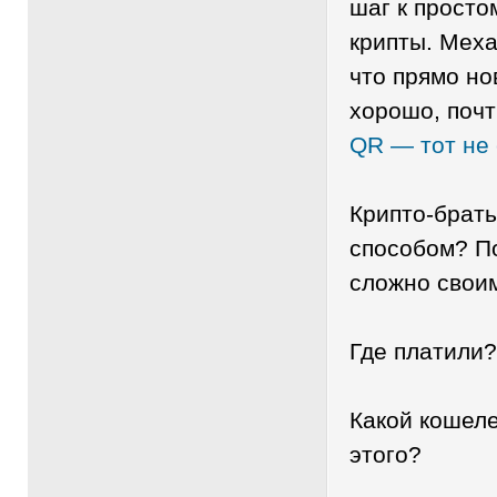
шаг к прост
крипты. Меха
что прямо но
хорошо, почт
QR — тот не 
Крипто-брать
способом? П
сложно своим
Где платили?
Какой кошеле
этого?