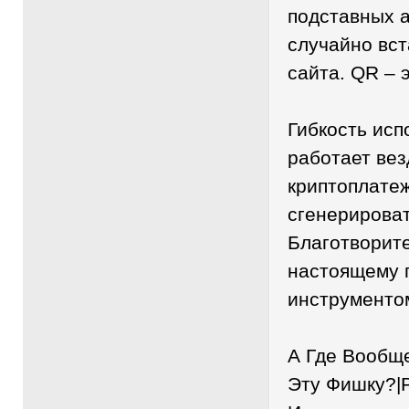
подставных а
случайно вст
сайта. QR – 
Гибкость исп
работает вез
криптоплате
сгенерироват
Благотворите
настоящему 
инструменто
А Где Вообщ
Эту Фишку?|