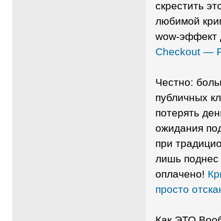
скрестить эт
любимой кри
wow-эффект 
Checkout — 
Честно: бол
публичных кл
потерять ден
ожидания под
при традицио
лишь поднес
оплачено!
Кр
просто отска
Как ЭТО Воо