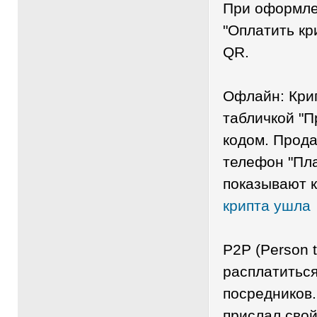
При оформле
"Оплатить кр
QR.
Офлайн: Кри
табличкой "П
кодом. Прод
телефон "Пла
показывают к
крипта ушла
P2P (Person 
расплатитьс
посредников.
прислал свой