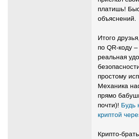
платишь! Бы
объяснений.
Итого друзья
по QR-коду –
реальная уд
безопасност
простому ис
Механика нас
прямо бабушк
почти)!
Будь 
криптой чер
Крипто-брать