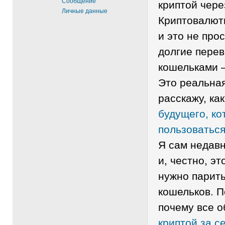
Сообщение
криптой чер
Личные данные
Криптовалют
и это не про
долгие перев
кошельками —
Это реальная
расскажу, ка
будущего, к
пользоваться
Я сам недавн
и, честно, э
нужно парить
кошельков. П
почему все о
криптой за с