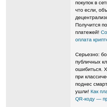
покупок в сет
что если, об
децентрализ
Получится п
платежей!
Со
оплата крипт
Серьезно: бо
публичных кл
ошибиться. Х
при классиче
поднес смарт
ушли!
Как пл
QR-коду — п