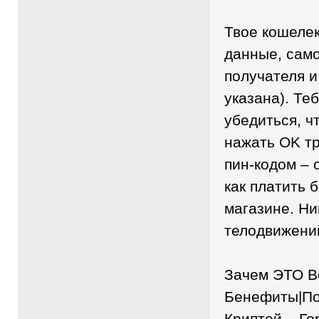
Твое кошелек
данные, само
получателя и
указана). Те
убедиться, ч
нажать OK т
пин-кодом – 
как платить 
магазине. Н
телодвижени
Зачем ЭТО В
Бенефиты|По
Криптой – Г