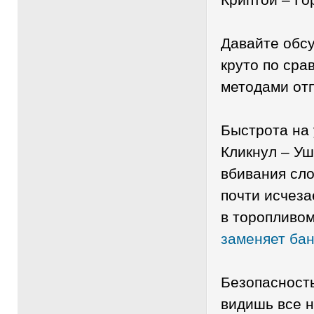
Давайте обсу
круто по ср
методами отп
Быстрота на 
Кликнул – Уш
вбивания сло
почти исчеза
в торопливо
заменяет бан
Безопасност
видишь все н