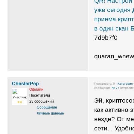
QR!
Настрой 
уже сегодня
приёма крип
в один скан
Б
7d9b7f0
quaran_wnew
ChesterPep
Полезность:
0
|
Категория
сообщение
№ 77
отправлен
Офлайн
Посетители
Участник
Эй, криптосо
23 сообщений
Сообщение
как активно 
Личные данные
везде? От ме
сети... Удобн