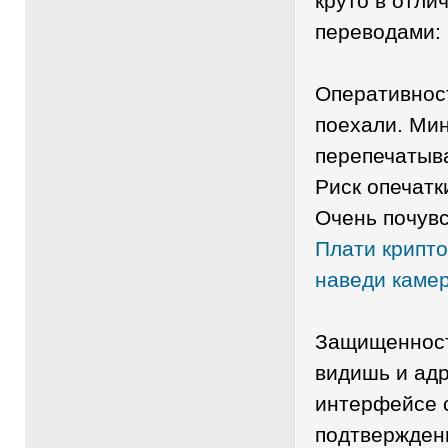
круто в отли
переводами:
Оперативност
поехали. Мин
перепечатыв
Риск опечатк
Очень почувс
Плати крипто
наведи камер
Защищенност
видишь и адр
интерфейсе 
подтвержден