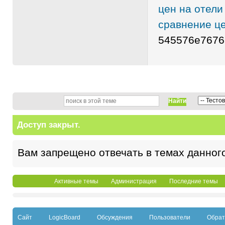
цен на отели
сравнение це
545576e7676
Найти
Доступ закрыт.
Вам запрещено отвечать в темах данног
Активные темы
Администрация
Последние темы
Сайт
LogicBoard
Обсуждения
Пользователи
Обрат