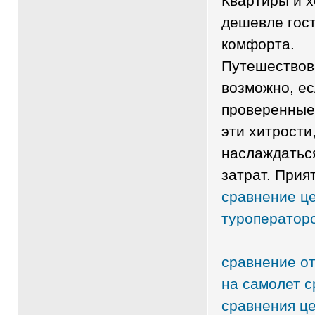
Квартиры и х
дешевле гост
комфорта.
Путешествова
возможно, ес
проверенные
эти хитрости
наслаждатьс
затрат. Прия
сравнение це
туроператор
сравнение о
на самолет с
сравнения це