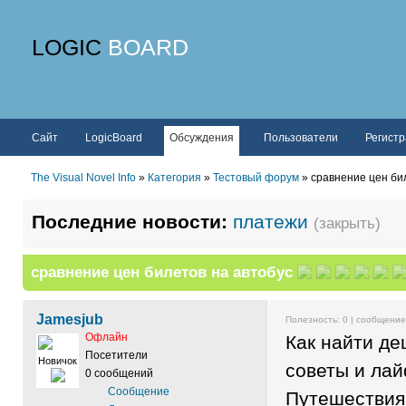
LOGIC
BOARD
Сайт
LogicBoard
Обсуждения
Пользователи
Регист
The Visual Novel Info
»
Категория
»
Тестовый форум
» сравнение цен би
Последние новости:
платежи
(закрыть)
сравнение цен билетов на автобус
Jamesjub
Полезность:
0
| сообщени
Офлайн
Как найти де
Посетители
Новичок
советы и ла
0 сообщений
Сообщение
Путешествия 