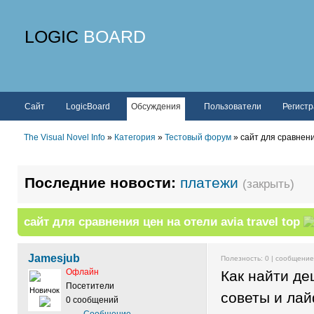
LOGIC
BOARD
Сайт
LogicBoard
Обсуждения
Пользователи
Регист
The Visual Novel Info
»
Категория
»
Тестовый форум
» сайт для сравнения
Последние новости:
платежи
(закрыть)
сайт для сравнения цен на отели avia travel top
Jamesjub
Полезность:
0
| сообщени
Офлайн
Как найти де
Посетители
Новичок
советы и ла
0 сообщений