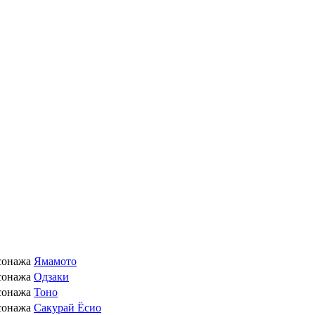
сонажа
Ямамото
сонажа
Одзаки
сонажа
Тоно
сонажа
Сакурай Ёсио