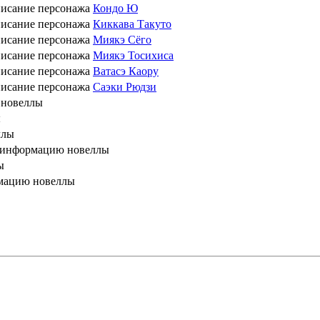
писание персонажа
Кондо Ю
писание персонажа
Киккава Такуто
писание персонажа
Миякэ Сёго
писание персонажа
Миякэ Тосихиса
писание персонажа
Ватасэ Каору
писание персонажа
Саэки Рюдзи
 новеллы
ы
ллы
 информацию новеллы
ы
мацию новеллы