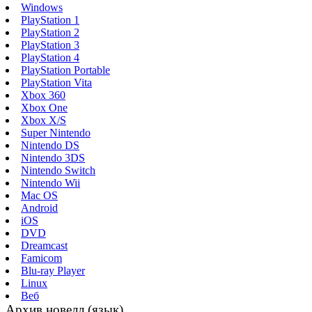
Windows
PlayStation 1
PlayStation 2
PlayStation 3
PlayStation 4
PlayStation Portable
PlayStation Vita
Xbox 360
Xbox One
Xbox X/S
Super Nintendo
Nintendo DS
Nintendo 3DS
Nintendo Switch
Nintendo Wii
Mac OS
Android
iOS
DVD
Dreamcast
Famicom
Blu-ray Player
Linux
Веб
Архив новелл (язык)