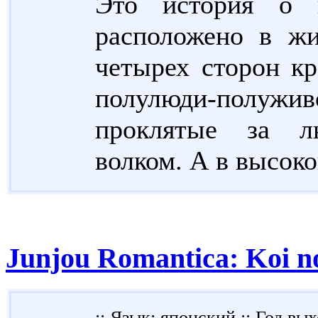
Это история о н
расположено в ж
четырех сторон кр
полулюди-полуж
проклятые за л
волком. А в высоко
Junjou Romantica: Koi n
:: Язык: японский ::
Год вых