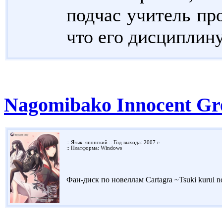
подчас учитель пр
что его дисциплину
Nagomibako Innocent Gr
:: Язык: японский :: Год выхода: 2007 г.
:: Платформа: Windows
Фан-диск по новеллам Cartagra ~Tsuki kurui no