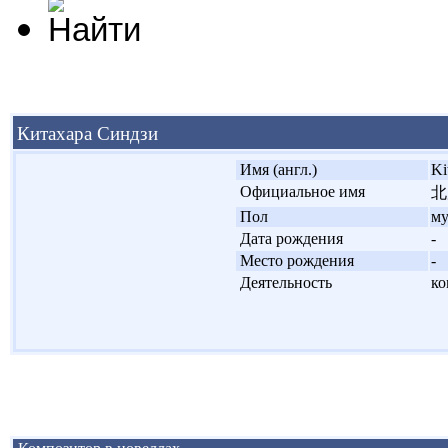
Китахара Синдзи
'
Имя (англ.)
Ki
'
Официальное имя
北
'
Пол
м
'
Дата рождения
-
'
Место рождения
-
'
Деятельность
ко