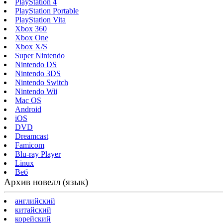
PlayStation 4
PlayStation Portable
PlayStation Vita
Xbox 360
Xbox One
Xbox X/S
Super Nintendo
Nintendo DS
Nintendo 3DS
Nintendo Switch
Nintendo Wii
Mac OS
Android
iOS
DVD
Dreamcast
Famicom
Blu-ray Player
Linux
Веб
Архив новелл (язык)
английский
китайский
корейский