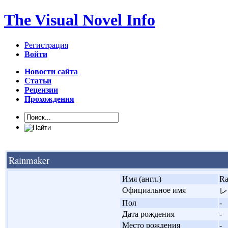
The Visual Novel Info
Регистрация
Войти
Новости сайта
Статьи
Рецензии
Прохождения
Rainmaker
'
Имя (англ.)
Ra
'
Официальное имя
レ
'
Пол
-
'
Дата рождения
-
'
Место рождения
-