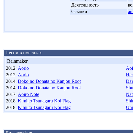
'
Деятельность
ко
'
Ссылки
an
Песни в новеллах
Rainmaker
2012:
Aorio
Aoi
2012:
Aorio
Her
2014:
Doko no Donata no Kanjou Root
Day
2014:
Doko no Donata no Kanjou Root
Shu
2017:
Aoiro Note
Nat
2018:
Kimi to Tsunagaru Koi Flag
Shi
2018:
Kimi to Tsunagaru Koi Flag
Unm
Дискография