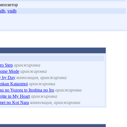
мпозитор
idb
,
vndb
ro Step
аранжировка
oine Mode
аранжировка
 by Day
композиция, аранжировка
nkan Kataomoi
аранжировка
su no Yozora to Itoshisa no Iro
аранжировка
njite in My Heart
аранжировка
ei no Koi Nara
композиция, аранжировка