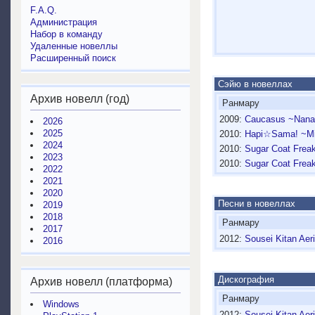
F.A.Q.
Администрация
Набор в команду
Удаленные новеллы
Расширенный поиск
Сэйю в новеллах
Архив новелл (год)
Ранмару
2009:
Caucasus ~Nanat
2026
2025
2010:
Hapi☆Sama! ~Mi
2024
2010:
Sugar Coat Frea
2023
2010:
Sugar Coat Frea
2022
2021
2020
Песни в новеллах
2019
2018
Ранмару
2017
2012:
Sousei Kitan Aeri
2016
Дискография
Архив новелл (платформа)
Ранмару
Windows
2012:
Sousei Kitan Aer