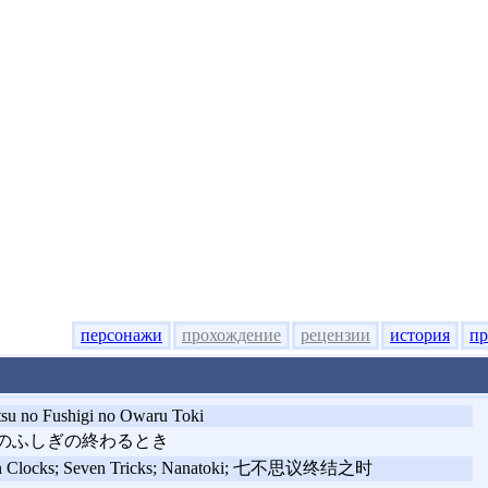
персонажи
прохождение
рецензии
история
пр
su no Fushigi no Owaru Toki
のふしぎの終わるとき
n Clocks; Seven Tricks; Nanatoki; 七不思议终结之时