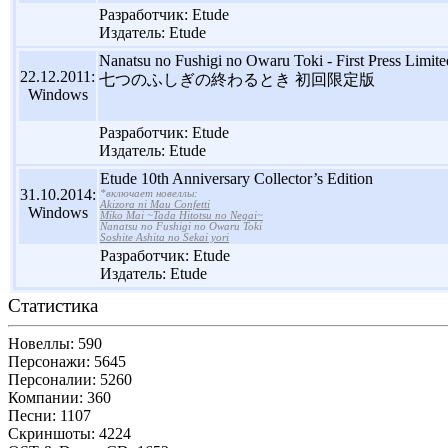
Разработчик: Etude
Издатель: Etude
Nanatsu no Fushigi no Owaru Toki - First Press Limite
22.12.2011:
七つのふしぎの終わるとき 初回限定版
Windows
Разработчик: Etude
Издатель: Etude
Etude 10th Anniversary Collector’s Edition
31.10.2014:
*включает новеллы:
Akizora ni Mau Confetti
Windows
Miko Mai ~Tada Hitotsu no Negai~
Nanatsu no Fushigi no Owaru Toki
Soshite Ashita no Sekai yori
Разработчик: Etude
Издатель: Etude
Статистика
Новеллы: 590
Персонажи: 5645
Персоналии: 5260
Компании: 360
Песни: 1107
Скриншоты: 4224