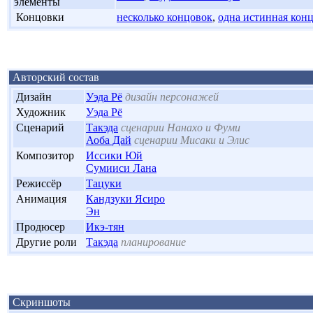
элементы
'
Концовки
несколько концовок
,
одна истинная кон
Авторский состав
'
Дизайн
Уэда Рё
дизайн персонажей
'
Художник
Уэда Рё
'
Сценарий
Такэда
сценарии Нанахо и Фуми
Аоба Дай
сценарии Мисаки и Элис
'
Композитор
Иссики Юй
Сумииси Лана
'
Режиссёр
Тацуки
'
Анимация
Кандзуки Ясиро
Эн
'
Продюсер
Икэ-тян
'
Другие роли
Такэда
планирование
Скриншоты