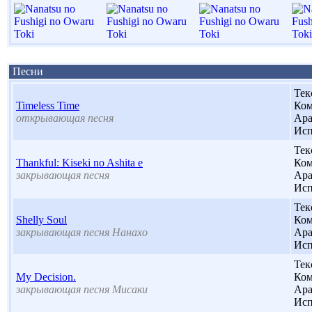
Песни
Тек
Timeless Time
Ком
открывающая песня
Ара
Исп
Тек
Thankful: Kiseki no Ashita e
Ком
закрывающая песня
Ара
Исп
Тек
Shelly Soul
Ком
закрывающая песня Нанахо
Ара
Исп
Тек
My Decision.
Ком
закрывающая песня Мисаки
Ара
Исп