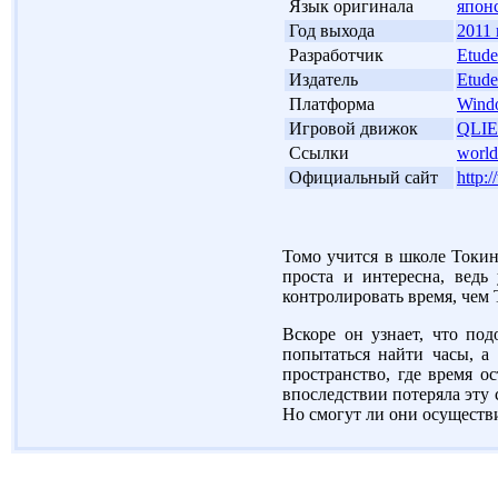
'
Язык оригинала
япон
'
Год выхода
2011 
'
Разработчик
Etude
'
Издатель
Etude
'
Платформа
Wind
'
Игровой движок
QLIE
'
Ссылки
world
'
Официальный сайт
http:
Томо учится в школе Токин
проста и интересна, ведь
контролировать время, чем 
Вскоре он узнает, что по
попытаться найти часы, а 
пространство, где время о
впоследствии потеряла эту 
Но смогут ли они осуществи