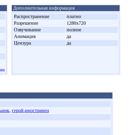
Дополнительная информация
Распространение
платно
Разрешение
1280x720
Озвучивание
полное
Анимация
да
Цензура
да
ажи
ьник
,
герой-иностранец