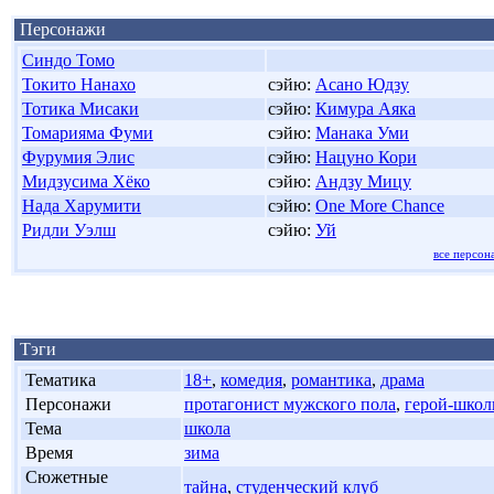
Персонажи
Синдо Томо
Токито Нанахо
сэйю:
Асано Юдзу
Тотика Мисаки
сэйю:
Кимура Аяка
Томарияма Фуми
сэйю:
Манака Уми
Фурумия Элис
сэйю:
Нацуно Кори
Мидзусима Хёко
сэйю:
Андзу Мицу
Нада Харумити
сэйю:
One More Chance
Ридли Уэлш
сэйю:
Уй
все персон
Тэги
'
Тематика
18+
,
комедия
,
романтика
,
драма
'
Персонажи
протагонист мужского пола
,
герой-школ
'
Тема
школа
'
Время
зима
'
Сюжетные
тайна
,
студенческий клуб