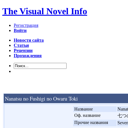
The Visual Novel Info
Регистрация
Войти
Новости сайта
Статьи
Рецензии
Прохождения
Nanatsu no Fushigi no Owaru Toki
'
Название
Nanat
'
Оф. название
七つ
'
Прочие названия
Seve