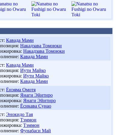
ст:
Кавада Мами
позиция:
Накадзава Томоюки
нжировка:
Накадзава Томоюки
олнение:
Кавада Мами
ст:
Кавада Мами
позиция:
Иути Майко
нжировка:
Иути Майко
олнение:
Кавада Мами
ст:
Ёнэяма Омотя
позиция:
Янаги Эйитиро
нжировка:
Янаги Эйитиро
олнение:
Ёсикава Сунао
ст:
Энокидо Тая
позиция:
Тэммон
нжировка:
Тэммон
олнение:
Фунабаси Май