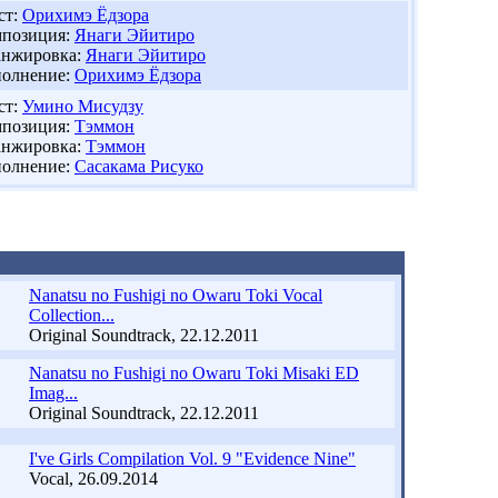
ст:
Орихимэ Ёдзора
позиция:
Янаги Эйитиро
нжировка:
Янаги Эйитиро
олнение:
Орихимэ Ёдзора
ст:
Умино Мисудзу
позиция:
Тэммон
нжировка:
Тэммон
олнение:
Сасакама Рисуко
Nanatsu no Fushigi no Owaru Toki Vocal
Collection...
Original Soundtrack, 22.12.2011
Nanatsu no Fushigi no Owaru Toki Misaki ED
Imag...
Original Soundtrack, 22.12.2011
I've Girls Compilation Vol. 9 "Evidence Nine"
Vocal, 26.09.2014