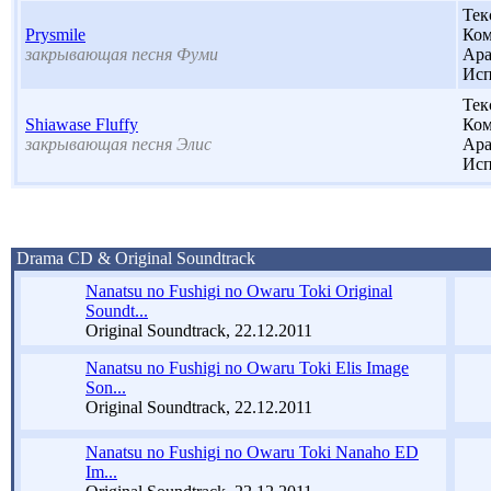
Тек
Prysmile
Ком
закрывающая песня Фуми
Ара
Исп
Тек
Shiawase Fluffy
Ком
закрывающая песня Элис
Ара
Исп
Drama CD & Original Soundtrack
Nanatsu no Fushigi no Owaru Toki Original
Soundt...
Original Soundtrack, 22.12.2011
Nanatsu no Fushigi no Owaru Toki Elis Image
Son...
Original Soundtrack, 22.12.2011
Nanatsu no Fushigi no Owaru Toki Nanaho ED
Im...