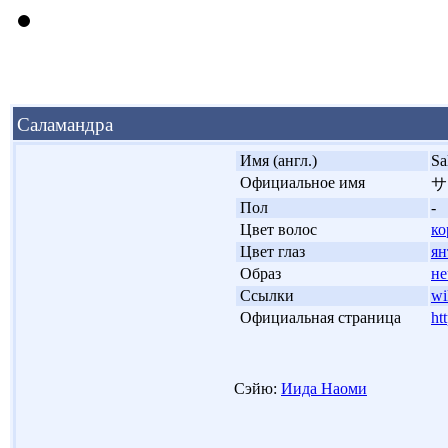
Саламандра
'
Имя (англ.)
Sa
'
Официальное имя
サ
'
Пол
-
'
Цвет волос
ко
'
Цвет глаз
ян
'
Образ
не
'
Ссылки
wi
'
Официальная страница
ht
Сэйю:
Иида Наоми