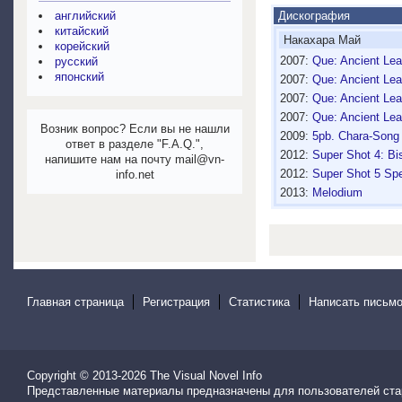
Дискография
английский
китайский
Накахара Май
корейский
2007:
Que: Ancient Lea
русский
японский
2007:
Que: Ancient Lea
2007:
Que: Ancient Lea
2007:
Que: Ancient Lea
Возник вопрос? Если вы не нашли
2009:
5pb. Chara-Song 
ответ в разделе "F.A.Q.",
2012:
Super Shot 4: Bi
напишите нам на почту mail@vn-
2012:
Super Shot 5 Spe
info.net
2013:
Melodium
Главная страница
Регистрация
Статистика
Написать письмо
Copyright © 2013-2026
The Visual Novel Info
Представленные материалы предназначены для пользователей ста