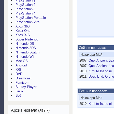
PlayStation 1
PlayStation 2
PlayStation 3
PlayStation 4
PlayStation Portable
PlayStation Vita
Xbox 360
Xbox One
Xbox X/S
Super Nintendo
Nintendo DS
Сэйю в новеллах
Nintendo 3DS
Nintendo Switch
Накахара Май
Nintendo Wii
2007:
Que: Ancient Lea
Mac OS
Android
2007:
Que: Ancient Lea
iOS
2010:
Kimi to Issho ni
DVD
2011:
Dead End: Orche
Dreamcast
Famicom
Blu-ray Player
Песни в новеллах
Linux
Веб
Накахара Май
2010:
Kimi to Issho ni
Архив новелл (язык)