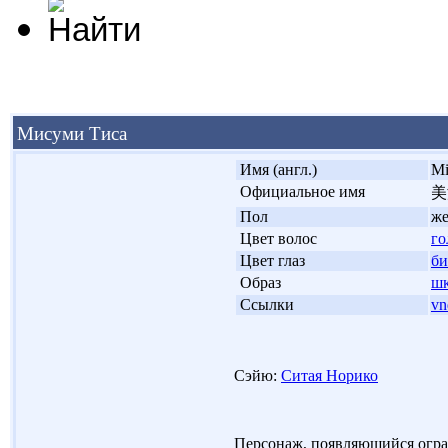
Мисуми Тиса
'
Имя (англ.)
Mi
'
Официальное имя
美
'
Пол
ж
'
Цвет волос
го
'
Цвет глаз
б
'
Образ
шк
'
Ссылки
vn
Сэйю:
Ситая Норико
Персонаж, появляющийся ограни