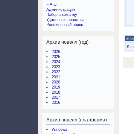
F.A.Q.
Администрация
Набор в команду
Удаленные новеллы
Расширенный поиск
Упом
Архив новелл (год)
Kim
2026
2025
2024
2023
2022
2021
2020
2019
2018
2017
2016
Архив новелл (платформа)
Windows