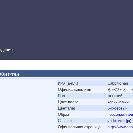
ual Novel Info
ждения
ббит-тян
'
Имя (англ.)
Cabbit-chan
'
Официальное имя
きゃびっとち
'
Пол
женский
'
Цвет волос
коричневый
'
Цвет глаз
бирюзовый
'
Образ
персонаж-тал
'
Ссылки
vndb
,
wiki (ja)
'
Официальная страница
http://www.cabb