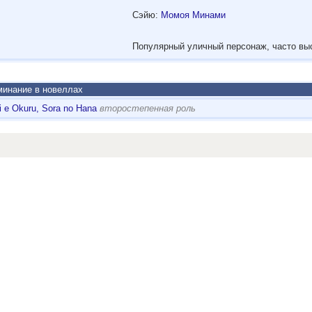
Сэйю:
Момоя Минами
Популярный уличный персонаж, часто вы
инание в новеллах
i e Okuru, Sora no Hana
второстепенная роль