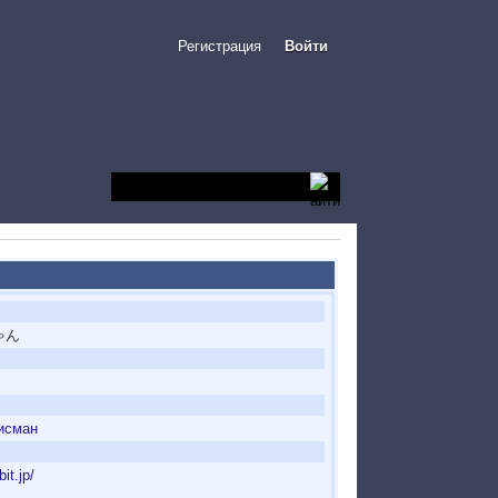
Регистрация
Войти
ゃん
исман
it.jp/