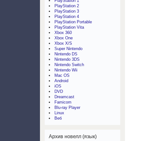
PlayStation 1
PlayStation 2
PlayStation 3
PlayStation 4
PlayStation Portable
PlayStation Vita
Xbox 360
Xbox One
Xbox X/S
Super Nintendo
Nintendo DS
Nintendo 3DS
Nintendo Switch
Nintendo Wii
Mac OS
Android
iOS
DVD
Dreamcast
Famicom
Blu-ray Player
Linux
Веб
Архив новелл (язык)