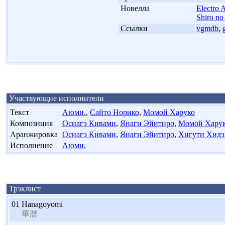
'
Новелла
Electro 
Shiro no
'
Ссылки
vgmdb
,
Участвующие исполнители
Текст
Аюми.
,
Сайто Норико
,
Момой Харуко
Композиция
Осиагэ Кивами
,
Янаги Эйитиро
,
Момой Хару
Аранжировка
Осиагэ Кивами
,
Янаги Эйитиро
,
Хигути Хидэ
Исполнение
Аюми.
Трэклист
01
Hanagoyomi
華暦