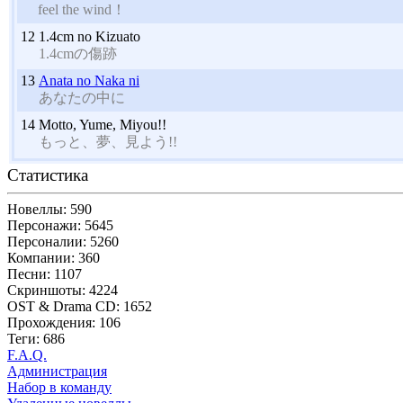
feel the wind！
12
1.4cm no Kizuato
1.4cmの傷跡
13
Anata no Naka ni
あなたの中に
14
Motto, Yume, Miyou!!
もっと、夢、見よう!!
Статистика
Новеллы: 590
Персонажи: 5645
Персоналии: 5260
Компании: 360
Песни: 1107
Скриншоты: 4224
OST & Drama CD: 1652
Прохождения: 106
Теги: 686
F.A.Q.
Администрация
Набор в команду