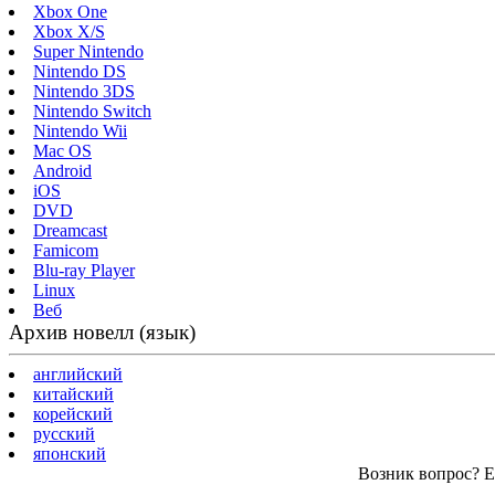
Xbox One
Xbox X/S
Super Nintendo
Nintendo DS
Nintendo 3DS
Nintendo Switch
Nintendo Wii
Mac OS
Android
iOS
DVD
Dreamcast
Famicom
Blu-ray Player
Linux
Веб
Архив новелл (язык)
английский
китайский
корейский
русский
японский
Возник вопрос? Ес