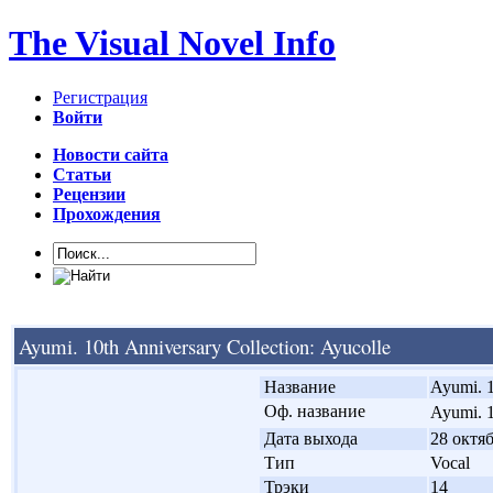
The Visual Novel Info
Регистрация
Войти
Новости сайта
Статьи
Рецензии
Прохождения
Ayumi. 10th Anniversary Collection: Ayucolle
'
Название
Ayumi. 1
'
Оф. название
Ayumi. 
'
Дата выхода
28 октяб
'
Тип
Vocal
'
Трэки
14