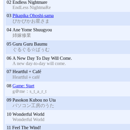
02
Endless Nightmare
EndLess NightmaRe
03
Pikapika Ohoshi-sama
ぴかぴかお星さま
04
Ane Yome Shuugyou
姉嫁修業
05
Guru Guru Baumu
ぐるぐる☆ばぅむ
06
A New Day To Day Will Come.
A new day-to-day will come.
07
Heartful + Café
Heartful＋café
08
Game: Start
g＠me：s_t_a_r_t
09
Pasokon Kubou no Uta
パソコン工房のうた
10
Wonderful World
Wonderful World
11
Feel The Wind!