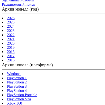
Удаленные новеллы
Расширенный поиск
Архив новелл (год)
2026
2025
2024
2023
2022
2021
2020
2019
2018
2017
2016
Архив новелл (платформа)
Windows
PlayStation 1
PlayStation 2
PlayStation 3
PlayStation 4
PlayStation Portable
PlayStation Vita
Xbox 360