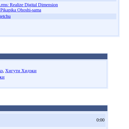
Arms: Realize Digital Dimension
 Pikapika Ohoshi-sama
getchu
ко
,
Хигути Хидэки
ки
0:00