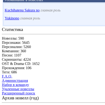
Kuchihatenu Sakura no
главная роль
Yukinono
главная роль
Статистика
Новеллы: 590
Персонажи: 5645
Персоналии: 5260
Компании: 360
Песни: 1107
Скриншоты: 4224
OST & Drama CD: 1652
Прохождения: 106
Теги: 686
F.A.Q.
Администрация
Набор в команду
Удаленные новеллы
Расширенный поиск
Архив новелл (год)