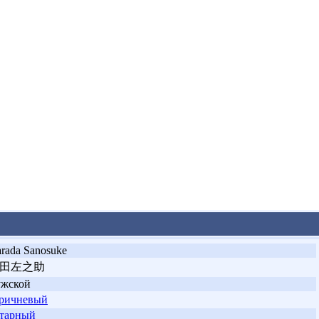
rada Sanosuke
田左之助
ужской
ричневый
тарный