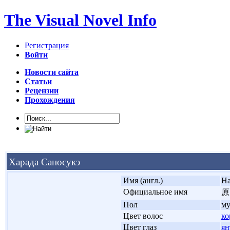
The Visual Novel Info
Регистрация
Войти
Новости сайта
Статьи
Рецензии
Прохождения
Харада Саносукэ
'
Имя (англ.)
Ha
'
Официальное имя
原
'
Пол
м
'
Цвет волос
ко
'
Цвет глаз
ян