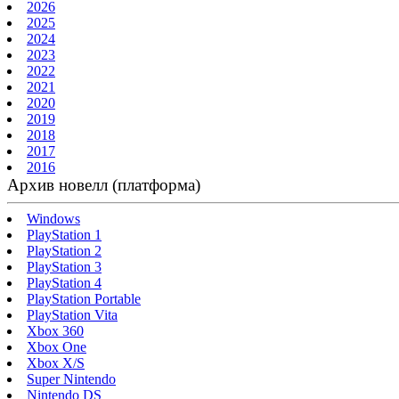
2026
2025
2024
2023
2022
2021
2020
2019
2018
2017
2016
Архив новелл (платформа)
Windows
PlayStation 1
PlayStation 2
PlayStation 3
PlayStation 4
PlayStation Portable
PlayStation Vita
Xbox 360
Xbox One
Xbox X/S
Super Nintendo
Nintendo DS