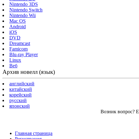
Nintendo 3DS
Nintendo Switch
Nintendo Wii
Mac OS
Android
iOS
DVD
Dreamcast
Famicom
Blu-ray Player
Linux
Веб
Архив новелл (язык)
английский
китайский
корейский
русский
японский
Возник вопрос? Ес
Главная страница
Регистрация