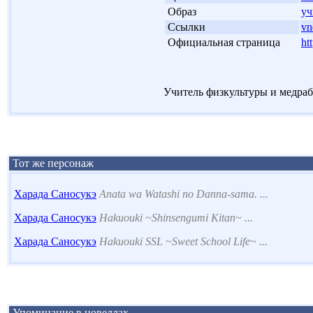
'
Образ
уч
'
Ссылки
vn
'
Официальная страница
htt
Учитель физкультуры и медраб
Тот же персонаж
Харада Саносукэ
Anata wa Watashi no Danna-sama. ...
Харада Саносукэ
Hakuouki ~Shinsengumi Kitan~ ...
Харада Саносукэ
Hakuouki SSL ~Sweet School Life~ ...
Упоминание в новеллах