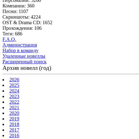
Персоналии: 5260
Компании: 360
Песни: 1107
Скриншоты: 4224
OST & Drama CD: 1652
Прохождения: 106
Теги: 686
F.A.Q.
Администрация
Набор в команду
Удаленные новеллы
Расширенный поиск
Архив новелл (год)
2026
2025
2024
2023
2022
2021
2020
2019
2018
2017
2016