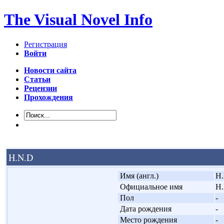
The Visual Novel Info
Регистрация
Войти
Новости сайта
Статьи
Рецензии
Прохождения
H.N.D
'
Имя (англ.)
H
'
Официальное имя
H
'
Пол
-
'
Дата рождения
-
'
Место рождения
-