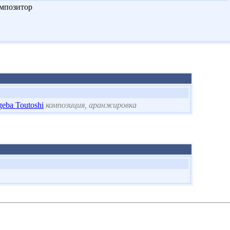
мпозитор
eba Toutoshi
композиция, аранжировка