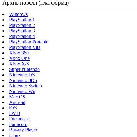
Архив новелл (платформа)
Windows
PlayStation 1
PlayStation 2
PlayStation 3
PlayStation 4
PlayStation Portable
PlayStation Vita
Xbox 360
Xbox One
Xbox X/S
Super Nintendo
Nintendo DS
Nintendo 3DS
Nintendo Switch
Nintendo Wii
Mac OS
Android
iOS
DVD
Dreamcast
Famicom
Blu-ray Player
Linux