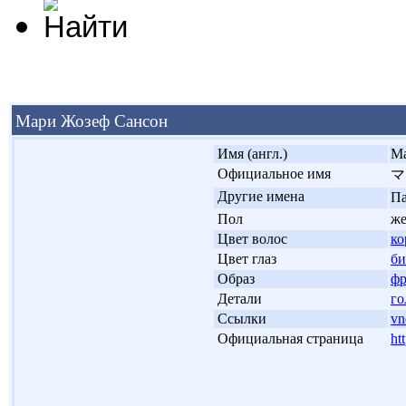
Мари Жозеф Сансон
'
Имя (англ.)
Ma
'
Официальное имя
マ
'
Другие имена
Па
'
Пол
ж
'
Цвет волос
ко
'
Цвет глаз
б
'
Образ
фр
'
Детали
го
'
Ссылки
vn
'
Официальная страница
ht