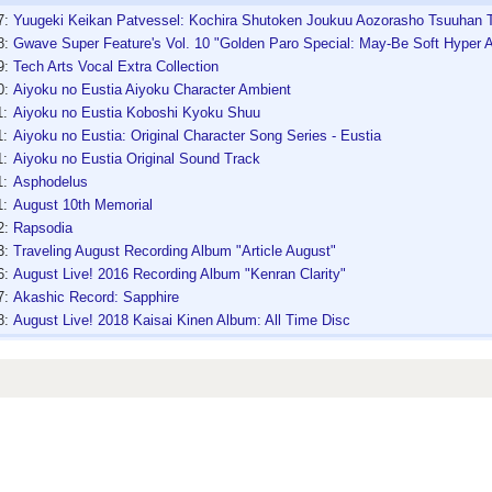
7:
Yuugeki Keikan Patvessel: Kochira Shutoken Joukuu Aozorasho Tsuuhan To
8:
Gwave Super Feature's Vol. 10 "Golden Paro Special: May-Be Soft Hyper 
9:
Tech Arts Vocal Extra Collection
0:
Aiyoku no Eustia Aiyoku Character Ambient
1:
Aiyoku no Eustia Koboshi Kyoku Shuu
1:
Aiyoku no Eustia: Original Character Song Series - Eustia
1:
Aiyoku no Eustia Original Sound Track
1:
Asphodelus
1:
August 10th Memorial
2:
Rapsodia
3:
Traveling August Recording Album "Article August"
6:
August Live! 2016 Recording Album "Kenran Clarity"
7:
Akashic Record: Sapphire
8:
August Live! 2018 Kaisai Kinen Album: All Time Disc