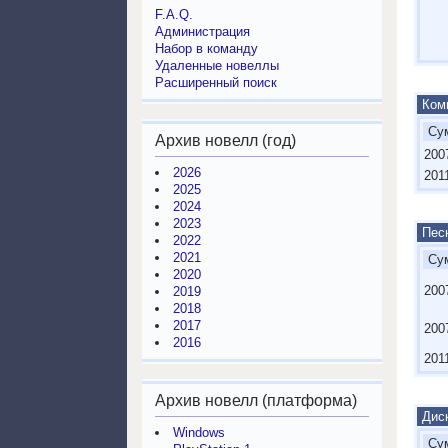
F.A.Q.
Администрация
Набор в команду
Удаленные новеллы
Расширенный поиск
Комп
Сум
Архив новелл (год)
200
2026
201
2025
2024
2023
Песн
2022
2021
Сум
2020
200
2019
2018
2017
200
2016
201
Архив новелл (платформа)
Дис
Windows
Сум