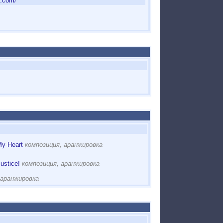
n.com/
My Heart
композиция, аранжировка
ustice!
композиция, аранжировка
аранжировка