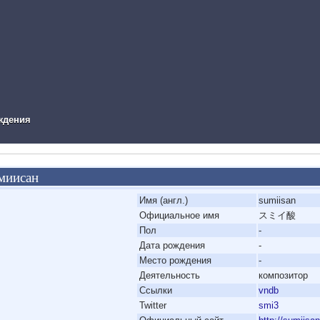
ual Novel Info
ждения
миисан
'
Имя (англ.)
sumiisan
'
Официальное имя
スミイ酸
'
Пол
-
'
Дата рождения
-
'
Место рождения
-
'
Деятельность
композитор
'
Ссылки
vndb
'
Twitter
smi3