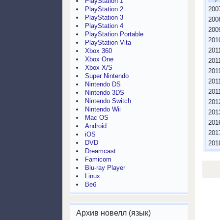
PlayStation 1
200
PlayStation 2
PlayStation 3
200
PlayStation 4
200
PlayStation Portable
201
PlayStation Vita
201
Xbox 360
Xbox One
201
Xbox X/S
201
Super Nintendo
201
Nintendo DS
201
Nintendo 3DS
Nintendo Switch
201
Nintendo Wii
201
Mac OS
201
Android
201
iOS
DVD
201
Dreamcast
Famicom
Blu-ray Player
Linux
Веб
Архив новелл (язык)