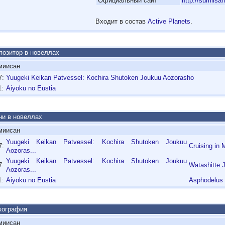
'
Официальный сайт
http://sumiisa
Входит в состав
Active Planets
.
озитор в новеллах
иисан
7:
Yuugeki Keikan Patvessel: Kochira Shutoken Joukuu Aozorasho
1:
Aiyoku no Eustia
и в новеллах
иисан
Yuugeki Keikan Patvessel: Kochira Shutoken Joukuu
7:
Cruising in 
Aozoras...
Yuugeki Keikan Patvessel: Kochira Shutoken Joukuu
7:
Watashitte J
Aozoras...
1:
Aiyoku no Eustia
Asphodelus
кография
иисан