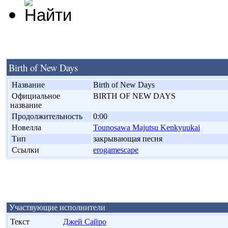
Birth of New Days
'
Название
Birth of New Days
'
Официальное
BIRTH OF NEW DAYS
название
'
Продолжительность
0:00
'
Новелла
Tounosawa Majutsu Kenkyuukai
'
Тип
закрывающая песня
'
Ссылки
erogamescape
Участвующие исполнители
Текст
Джей Сайро