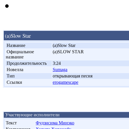
(a)Slow Star
'
Название
(a)Slow Star
'
Официальное
(a)SLOW STAR
название
'
Продолжительность
3:24
'
Новелла
Sumaga
'
Тип
открывающая песня
'
Ссылки
erogamescape
Участвующие исполнители
Текст
Фудзисима Минэко