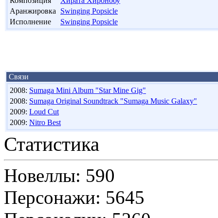
Композиция
Хирата Хиронобу
Аранжировка
Swinging Popsicle
Исполнение
Swinging Popsicle
Связи
2008:
Sumaga Mini Album "Star Mine Gig"
2008:
Sumaga Original Soundtrack "Sumaga Music Galaxy"
2009:
Loud Cut
2009:
Nitro Best
Статистика
Новеллы: 590
Персонажи: 5645