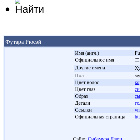
Футара Рюсэй
'
Имя (англ.)
Fu
'
Официальное имя
二
'
Другие имена
Ху
'
Пол
м
'
Цвет волос
ко
'
Цвет глаз
с
'
Образ
с
'
Детали
го
'
Ссылки
vn
'
Официальная страница
ht
Сэйю:
Сибамура Дзюн