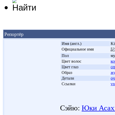
Репортёр
'
Имя (англ.)
Ki
'
Официальное имя
記
'
Пол
м
'
Цвет волос
ко
'
Цвет глаз
се
'
Образ
жу
'
Детали
оч
'
Ссылки
vn
Сэйю:
Юки Асах