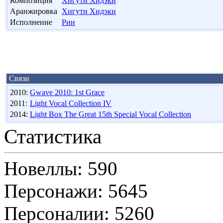
Композиция
Хигути Хидэки
Аранжировка
Хигути Хидэки
Исполнение
Рин
Связи
2010:
Gwave 2010: 1st Grace
2011:
Light Vocal Collection IV
2014:
Light Box The Great 15th Special Vocal Collection
Статистика
Новеллы: 590
Персонажи: 5645
Персоналии: 5260