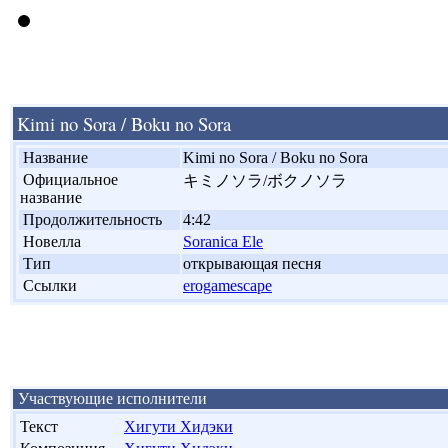
Kimi no Sora / Boku no Sora
'
Название
Kimi no Sora / Boku no Sora
'
Официальное
キミノソラ/ボクノソラ
название
'
Продолжительность
4:42
'
Новелла
Soranica Ele
'
Тип
открывающая песня
'
Ссылки
erogamescape
Участвующие исполнители
Текст
Хигути Хидэки