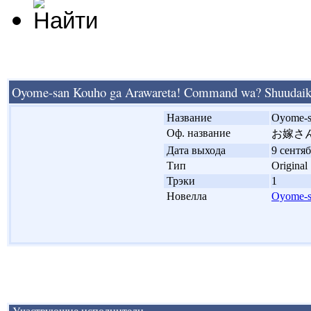
Oyome-san Kouho ga Arawareta! Command wa? Shuudaik
'
Название
Oyome-s
'
Оф. название
お嫁さ
'
Дата выхода
9 сентяб
'
Тип
Original
'
Трэки
1
'
Новелла
Oyome-s