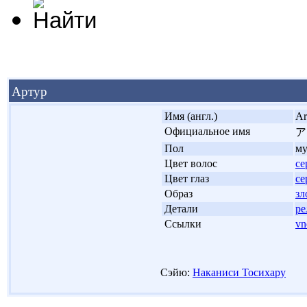
Артур
'
Имя (англ.)
Ar
'
Официальное имя
ア
'
Пол
м
'
Цвет волос
се
'
Цвет глаз
се
'
Образ
зл
'
Детали
ре
'
Ссылки
vn
Сэйю:
Наканиси Тосихару