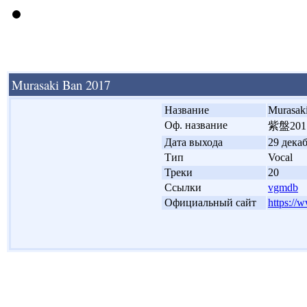
Murasaki Ban 2017
'
Название
Murasak
'
Оф. название
紫盤201
'
Дата выхода
29 декаб
'
Тип
Vocal
'
Треки
20
'
Ссылки
vgmdb
'
Официальный сайт
https://