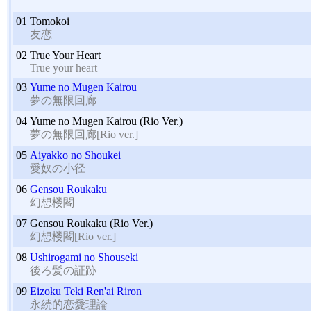
01
Tomokoi
友恋
02
True Your Heart
True your heart
03
Yume no Mugen Kairou
夢の無限回廊
04
Yume no Mugen Kairou (Rio Ver.)
夢の無限回廊[Rio ver.]
05
Aiyakko no Shoukei
愛奴の小径
06
Gensou Roukaku
幻想楼閣
07
Gensou Roukaku (Rio Ver.)
幻想楼閣[Rio ver.]
08
Ushirogami no Shouseki
後ろ髪の証跡
09
Eizoku Teki Ren'ai Riron
永続的恋愛理論