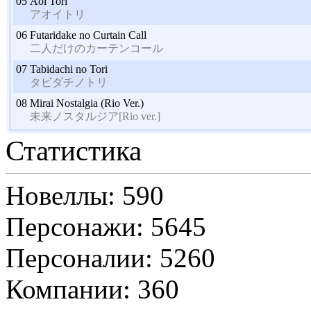
05
Aoi Tori
アオイトリ
06
Futaridake no Curtain Call
二人だけのカーテンコール
07
Tabidachi no Tori
タビダチノトリ
08
Mirai Nostalgia (Rio Ver.)
未来ノスタルジア[Rio ver.]
Статистика
Новеллы: 590
Персонажи: 5645
Персоналии: 5260
Компании: 360