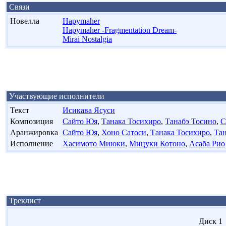
Связи
Новелла
Hapymaher
Hapymaher -Fragmentation Dream-
Mirai Nostalgia
Участвующие исполнители
Текст
Исикава Ясуси
Композиция
Сайто Юя
,
Танака Тосихиро
,
Танабэ Тосино
,
С
Аранжировка
Сайто Юя
,
Хоно Сатоси
,
Танака Тосихиро
,
Тан
Исполнение
Хасимото Миюки
,
Мицуки Котоно
,
Асаба Рио
Треклист
Диск 1