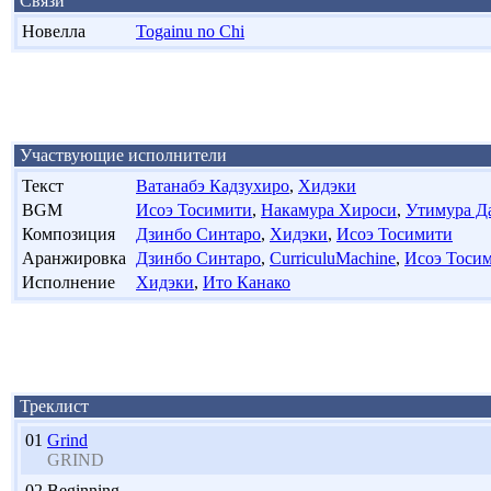
Связи
Новелла
Togainu no Chi
Участвующие исполнители
Текст
Ватанабэ Кадзухиро
,
Хидэки
BGM
Исоэ Тосимити
,
Накамура Хироси
,
Утимура Д
Композиция
Дзинбо Синтаро
,
Хидэки
,
Исоэ Тосимити
Аранжировка
Дзинбо Синтаро
,
CurriculuMachine
,
Исоэ Тоси
Исполнение
Хидэки
,
Ито Канако
Треклист
01
Grind
GRIND
02
Beginning