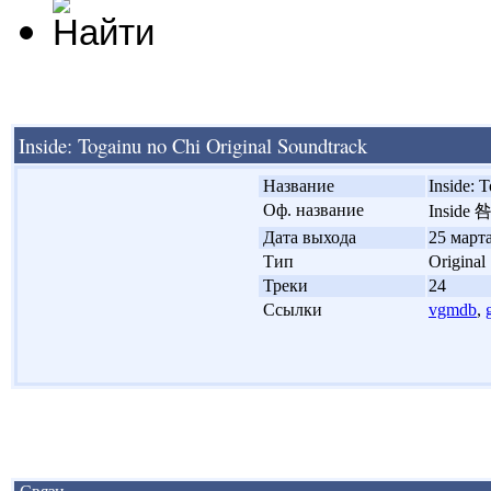
Inside: Togainu no Chi Original Soundtrack
'
Название
Inside: 
'
Оф. название
Inside 
'
Дата выхода
25 марта
'
Тип
Original
'
Треки
24
'
Ссылки
vgmdb
,