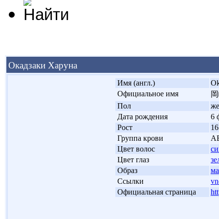
Окадзаки Харуна
'
Имя (англ.)
Ok
'
Официальное имя
岡
'
Пол
ж
'
Дата рождения
6 
'
Рост
16
'
Группа крови
А
'
Цвет волос
с
'
Цвет глаз
зе
'
Образ
ма
'
Ссылки
vn
'
Официальная страница
ht