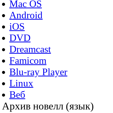
Mac OS
Android
iOS
DVD
Dreamcast
Famicom
Blu-ray Player
Linux
Веб
Архив новелл (язык)