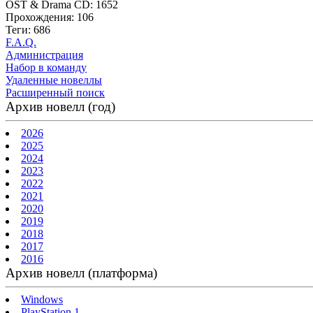
OST & Drama CD: 1652
Прохождения: 106
Теги: 686
F.A.Q.
Администрация
Набор в команду
Удаленные новеллы
Расширенный поиск
Архив новелл (год)
2026
2025
2024
2023
2022
2021
2020
2019
2018
2017
2016
Архив новелл (платформа)
Windows
PlayStation 1