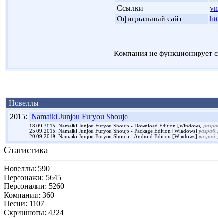
'
Ссылки
vn
'
Официальный сайт
ht
Компания не функционирует с 
Новеллы
2015:
Namaiki Junjou Furyou Shoujo
18.09.2015: Namaiki Junjou Furyou Shoujo - Download Edition [Windows]
разраб
25.09.2015: Namaiki Junjou Furyou Shoujo - Package Edition [Windows]
разраб.,
20.09.2019: Namaiki Junjou Furyou Shoujo - Android Edition [Windows]
разраб.,
Статистика
Новеллы: 590
Персонажи: 5645
Персоналии: 5260
Компании: 360
Песни: 1107
Скриншоты: 4224