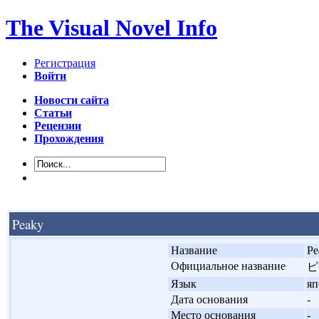
The Visual Novel Info
Регистрация
Войти
Новости сайта
Статьи
Рецензии
Прохождения
Peaky
'
Название
Pe
'
Официальное название
ピ
'
Язык
яп
'
Дата основания
-
'
Место основания
-