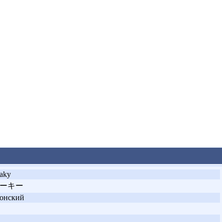
aky
ーキー
онский