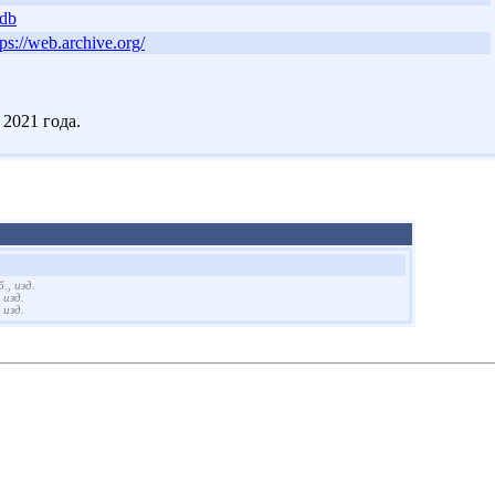
db
tps://web.archive.org/
2021 года.
., изд.
 изд.
 изд.