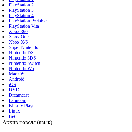
PlayStation 2
PlayStation 3
PlayStation 4
PlayStation Portable
PlayStation Vita
Xbox 360
Xbox One
Xbox X/S
Super Nintendo
Nintendo DS
Nintendo 3DS
Nintendo Switch
Nintendo Wii
Mac OS
Android
iOS
DVD
Dreamcast
Famicom
Blu-ray Player
Linux
Веб
Архив новелл (язык)