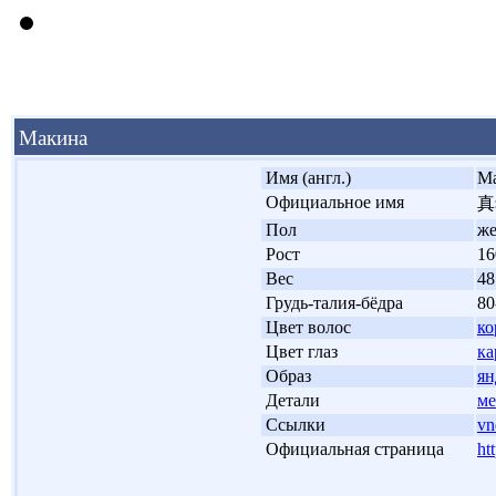
Макина
'
Имя (англ.)
Ma
'
Официальное имя
真
'
Пол
ж
'
Рост
16
'
Вес
48
'
Грудь-талия-бёдра
80
'
Цвет волос
ко
'
Цвет глаз
ка
'
Образ
ян
'
Детали
ме
'
Ссылки
vn
'
Официальная страница
ht