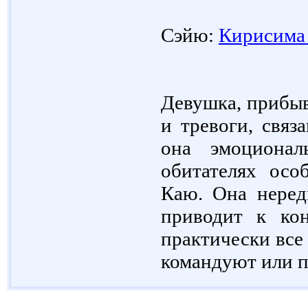
Сэйю:
Кирисима
Девушка, прибыв
и тревоги, связ
она эмоционал
обитателях осо
Каю. Она нередк
приводит к ко
практически все 
командуют или пр