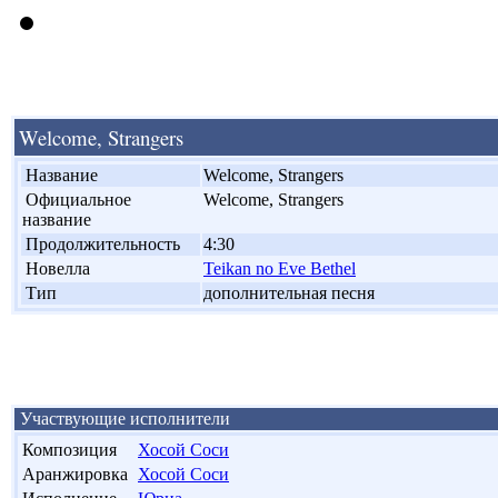
Welcome, Strangers
'
Название
Welcome, Strangers
'
Официальное
Welcome, Strangers
название
'
Продолжительность
4:30
'
Новелла
Teikan no Eve Bethel
'
Тип
дополнительная песня
Участвующие исполнители
Композиция
Хосой Соси
Аранжировка
Хосой Соси