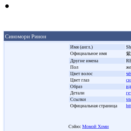
Синомори Ринон
'
Имя (англ.)
Sh
'
Официальное имя
紫
'
Другие имена
R
'
Пол
ж
'
Цвет волос
ч
'
Цвет глаз
с
'
Образ
ид
'
Детали
ге
'
Ссылки
vn
'
Официальная страница
ht
Сэйю:
Момой Хоми