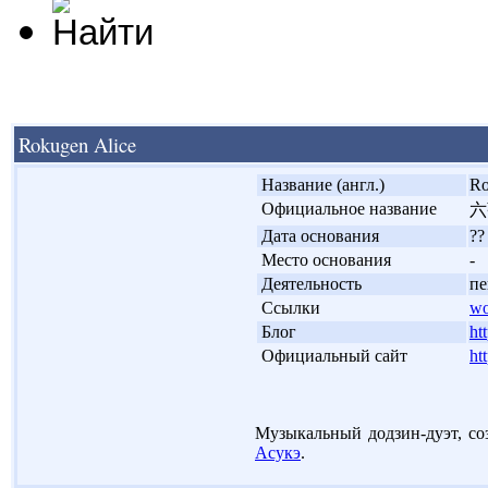
Rokugen Alice
'
Название (англ.)
Ro
'
Официальное название
六
'
Дата основания
??
'
Место основания
-
'
Деятельность
пе
'
Ссылки
wo
'
Блог
ht
'
Официальный сайт
ht
Музыкальный додзин-дуэт, соз
Асукэ
.