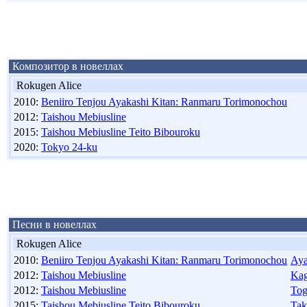
Композитор в новеллах
Rokugen Alice
2010:
Beniiro Tenjou Ayakashi Kitan: Ranmaru Torimonochou
2012:
Taishou Mebiusline
2015:
Taishou Mebiusline Teito Bibouroku
2020:
Tokyo 24-ku
Песни в новеллах
Rokugen Alice
2010:
Beniiro Tenjou Ayakashi Kitan: Ranmaru Torimonochou
Aya
2012:
Taishou Mebiusline
Kag
2012:
Taishou Mebiusline
Tog
2015:
Taishou Mebiusline Teito Bibouroku
Tak