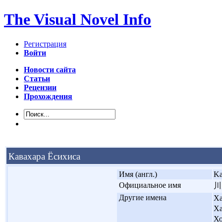
The Visual Novel Info
Регистрация
Войти
Новости сайта
Статьи
Рецензии
Прохождения
Кавахара Ёсихиса
'
Имя (англ.)
Ka
'
Официальное имя
川
'
Другие имена
Ха
Ха
Х