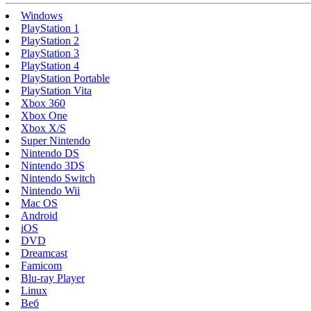
Windows
PlayStation 1
PlayStation 2
PlayStation 3
PlayStation 4
PlayStation Portable
PlayStation Vita
Xbox 360
Xbox One
Xbox X/S
Super Nintendo
Nintendo DS
Nintendo 3DS
Nintendo Switch
Nintendo Wii
Mac OS
Android
iOS
DVD
Dreamcast
Famicom
Blu-ray Player
Linux
Веб