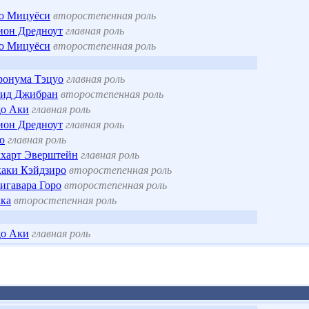
ю Мицуёси
второстепенная роль
ион Дредноут
главная роль
ю Мицуёси
второстепенная роль
ронума Тэцуо
главная роль
йид Джибран
второстепенная роль
до Аки
главная роль
ион Дредноут
главная роль
о
главная роль
кхарт Эверштейн
главная роль
аки Кэйдзиро
второстепенная роль
игавара Горо
второстепенная роль
ка
второстепенная роль
до Аки
главная роль