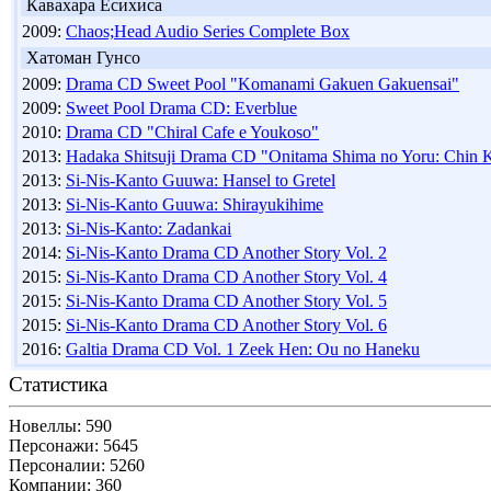
Кавахара Ёсихиса
2009:
Chaos;Head Audio Series Complete Box
Хатоман Гунсо
2009:
Drama CD Sweet Pool "Komanami Gakuen Gakuensai"
2009:
Sweet Pool Drama CD: Everblue
2010:
Drama CD "Chiral Cafe e Youkoso"
2013:
Hadaka Shitsuji Drama CD "Onitama Shima no Yoru: Chin K
2013:
Si-Nis-Kanto Guuwa: Hansel to Gretel
2013:
Si-Nis-Kanto Guuwa: Shirayukihime
2013:
Si-Nis-Kanto: Zadankai
2014:
Si-Nis-Kanto Drama CD Another Story Vol. 2
2015:
Si-Nis-Kanto Drama CD Another Story Vol. 4
2015:
Si-Nis-Kanto Drama CD Another Story Vol. 5
2015:
Si-Nis-Kanto Drama CD Another Story Vol. 6
2016:
Galtia Drama CD Vol. 1 Zeek Hen: Ou no Haneku
Статистика
Новеллы: 590
Персонажи: 5645
Персоналии: 5260
Компании: 360