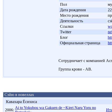
'
Пол
м
'
Дата рождения
22
'
Место рождения
пр
'
Деятельность
с
'
Ссылки
wo
'
Twitter
ne
'
Блог
ht
'
Официальная страница
ht
Сотрудничает с компанией Acros
Группа крови - АВ.
Сэйю в новеллах
Кавахара Ёсихиса
Ai to Yokubou wa Gakuen de ~Kirei Naru Yoru no
2006:
Ит