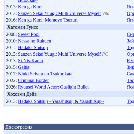
Butoukai~
2013:
Ken ga Kimi
Яг
2013:
Sanzen Sekai Yuugi: Multi Universe Myself
Vita
Ор
2016:
Ken ga Kimi: Momoyo Tsuzuri
Яг
Хатоман Гунсо
2008:
Sweet Pool
Си
2010:
Nessa no Rakuen
За
2011:
Hadaka Shitsuji
То
2013:
Sanzen Sekai Yuugi: Multi Universe Myself
PC
Ор
2013:
Si-Nis-Kanto
Юг
2015:
Galtia
Зи
2017:
Ninki Seiyuu no Tsukurikata
Сак
2022:
Criminal Border
Тэс
2026:
Ryuusei World Actor: Gaslight Bullet
Яса
Хохоэми Дэйв
2013:
Hadaka Shitsuji ~Yarashitsuji & Yasashitsuji~
То
Дискография