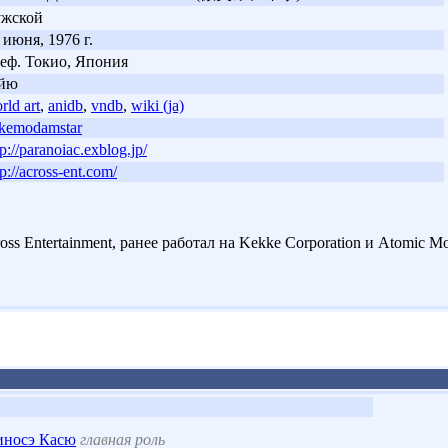
ужской
 июня, 1976 г.
еф. Токио, Япония
эйю
rld art
,
anidb
,
vndb
,
wiki (ja)
kemodamstar
tp://paranoiac.exblog.jp/
tp://across-ent.com/
s Entertainment, ранее работал на Kekke Corporation и Atomic M
иносэ Касю
главная роль