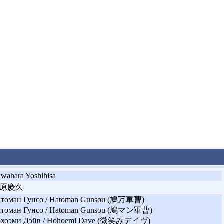
wahara Yoshihisa
原慶久
томан Гунсо / Hatoman Gunsou (鳩万軍曹)
томан Гунсо / Hatoman Gunsou (鳩マン軍曹)
охоэми Дэйв / Hohoemi Dave (微笑みデイヴ)