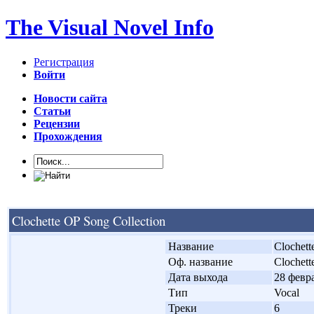
The Visual Novel Info
Регистрация
Войти
Новости сайта
Статьи
Рецензии
Прохождения
Clochette OP Song Collection
'
Название
Clochett
'
Оф. название
Clochett
'
Дата выхода
28 февра
'
Тип
Vocal
'
Треки
6