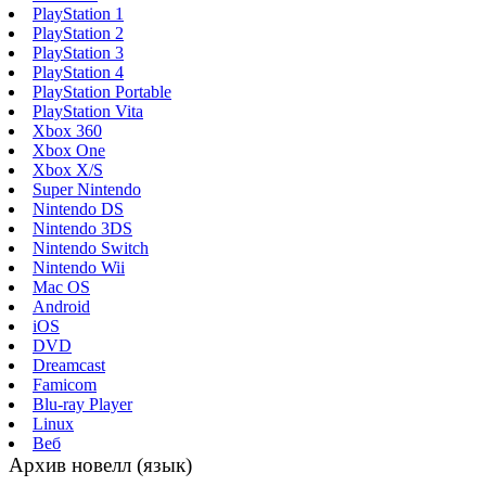
PlayStation 1
PlayStation 2
PlayStation 3
PlayStation 4
PlayStation Portable
PlayStation Vita
Xbox 360
Xbox One
Xbox X/S
Super Nintendo
Nintendo DS
Nintendo 3DS
Nintendo Switch
Nintendo Wii
Mac OS
Android
iOS
DVD
Dreamcast
Famicom
Blu-ray Player
Linux
Веб
Архив новелл (язык)