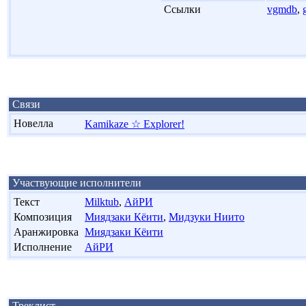
'
Ссылки
vgmdb
,
Связи
Новелла
Kamikaze ☆ Explorer!
Участвующие исполнители
Текст
Milktub
,
АйРИ
Композиция
Миядзаки Кёити
,
Мидзуки Ниито
Аранжировка
Миядзаки Кёити
Исполнение
АйРИ
Треклист